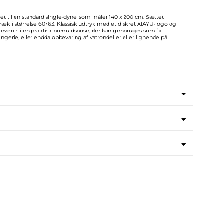
t til en standard single-dyne, som måler 140 x 200 cm. Sættet
æk i størrelse 60×63. Klassisk udtryk med et diskret AIAYU-logo og
leveres i en praktisk bomuldspose, der kan genbruges som fx
ingerie, eller endda opbevaring af vatrondeller eller lignende på