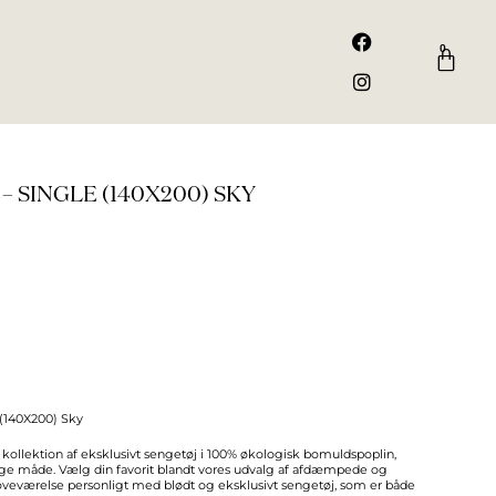
F
I
a
n
0
Kurv
c
s
e
t
b
a
o
g
o
r
k
a
m
– SINGLE (140X200) SKY
(140X200) Sky
ollektion af eksklusivt sengetøj i 100% økologisk bomuldspoplin,
tige måde. Vælg din favorit blandt vores udvalg af afdæmpede og
 soveværelse personligt med blødt og eksklusivt sengetøj, som er både