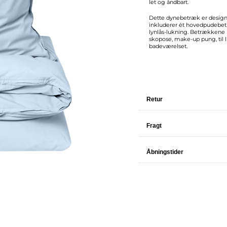
let og åndbart.
Dette dynebetræk er designe
inkluderer ét hovedpudebetr
lynlås-lukning. Betrækkene 
skopose, make-up pung, til l
badeværelset.
Retur
Fragt
Åbningstider