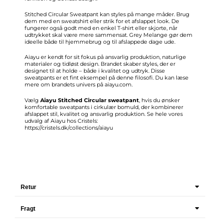
Stitched Circular Sweatpant kan styles på mange måder. Brug
dem med en sweatshirt eller strik for et afslappet look. De
fungerer også godt med en enkel T-shirt eller skjorte, når
udtrykket skal være mere sammensat. Grey Melange gør dem
ideelle både til hjemmebrug og til afslappede dage ude.
Aiayu er kendt for sit fokus på ansvarlig produktion, naturlige
materialer og tidløst design. Brandet skaber styles, der er
designet til at holde – både i kvalitet og udtryk. Disse
sweatpants er et fint eksempel på denne filosofi. Du kan læse
mere om brandets univers på aiayu.com.
Vælg
Aiayu Stitched Circular sweatpant
, hvis du ønsker
komfortable sweatpants i cirkulær bomuld, der kombinerer
afslappet stil, kvalitet og ansvarlig produktion. Se hele vores
udvalg af Aiayu hos Cristels:
https://cristels.dk/collections/aiayu
Retur
Fragt