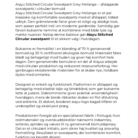
Aiayu Stitched Circular Sweatpant Grey Melange – afslappede
sweatpants i cirkulær bomuld
Aiayu Stitched Circular Sweatpant Grey Melange er et par
klassiske og komfortable sweatpants med et afslappet, tidløst
udtryk. Den gråmelerede farve giver et roligt og alsidigt look,
som passer perfekt ind i en moderne garderobe. Samtidig gør
farven bukserne nemme at kombinere med både lyse og
mørke nuancer. Netop denne balance gør
Aiayu Stitched
Circular sweatpant
til et sikkert valg i hverdagen.
Bukserne er fremstillet i en blanding af 70 % genanvendt
bomuld og 30 % certificeret økologisk bomuld. Materialet føles
blødt og behageligt mod huden og giver høj komfort hele
dagen. Den genanvendte bomuld er en del af Aiayus arbejde
med cirkulær produktion og reduceret ressourceforbrug. Her
genbruges eksisterende materialer for at skabe nye, holdbare
styles med omtanke.
Designet er enkelt og funktionelt. Pasformen er afslappet og
behagelig med elastisk talje og bindebånd, som gør bukserne
lette at justere. Sidelommerne giver praktisk anvendelighed i
hverdagen, mens de brede ribkanter skaber en flot afslutning
ved anklerne. Et diskret, broderet aiayu-logo bagpå tilfører et
underspillet og eksklusivt præg.
Produktionen foregår på en specialiseret fabrik i Portugal, hvor
restmaterialer og overskudstekstiler nænsomt indsamles,
sorteres, spindes og væves til ny genanvendt bomuldsjersey.
Det er et cirkulært initiativ, som sikrer høj kvalitet og ansvarlig
fremstilling. Resultatet er sweatpants, der kombinerer komfort,
funktion og bevidst design.