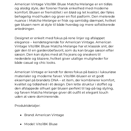
American Vintage Vito18K Bluse Matcha Melange er en tidløs
og alsidig style, der forener fransk enkelhed med moderne
komfort. Blusen er fremstillet i en blød og let kvalitet, der føles
behagelig mod huden og giver en flot pasform. Den melerede
nuance i
Matcha Melange
er frisk og samtidig dæmpet, hvilket
gør blusen nem at style til både hverdag og mere sofistikerede
anledninger.
Designet er enkelt med fokus på rene linjer og afslappet
elegance – kendetegnende for American Vintage. American
Vintage Vito18K Bluse Matcha Melange har et klassisk snit, der
gør den til en garderobefavorit, som du kan bruge sæson efter
sæson. Den kan styles med alt fra jeans og sneakers til
nederdele og blazere, hvilket giver utallige muligheder for
både casual og chic looks.
American Vintage er kendt for deres fokus på basics i luksuriøse
materialer og moderne farver. Vito18K-blusen er et godt
eksempel på brandets DNA – et item, der kombinerer komfort,
kvalitet og tidløshed i ét design. Den lette struktur i stoffet og
den afslappede silhuet gør blusen perfekt til lag-på-lag styling,
og farven Matcha Melange giver dit outfit et elegant touch
uden at være dominerende.
Produktdetaljer:
Brand: American Vintage
Model: Vito18K Bluse