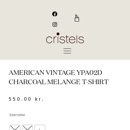
Gå
til
F
I
a
n
indholdet
0
Kurv
c
s
e
t
b
a
o
g
o
r
k
a
m
AMERICAN VINTAGE YPA02D
CHARCOAL MELANGE T-SHIRT
550.00
kr.
American
Størrelse
Vintage
ypa02d