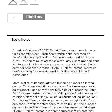
S
M
L
charcoal
melange
t-
Tilføj til kurv
shirt
antal
Beskrivelse
American Vintage YPA02D T-shirt Charcoal er en moderne og
tidløs basisstyle, der kombinerer fransk enkelhed med en
komfortabel og blød kvalitet. Den melerede mørkegrå tone
giver T-shirten et roligt og sofistikeret udtryk, som gør den nem
at integrere i både casual og mere sammensatte looks. Netop
derfor er American Vintage YPA02D T-shirt Charcoal blevet et
fast favoritvalg for dem, der ønsker kvalitet og enkelhed i
garderoben.
Materialet føles behageligt mod huden og skaber en lethed,
der gør T-shirten ideel til hverdagsbrug. Pasformen er klassisk
og afslappet, uden at miste det feminine eller moderne udtryk.
Den fungerer perfekt alene til et afslappet outfit eller under en
cardigan, blazer eller let jakke, når du ønsker et lag-på-lag look.
Den mørke Charcoal Melange nuance er særligt alsidig, fordi
den både komplementerer denim, sorte bukser, lyse nuancer
og mere farvede elementer i garderoben. American Vintage
YPA02D T-shirt Charcoal fungerer dermed som en base, der