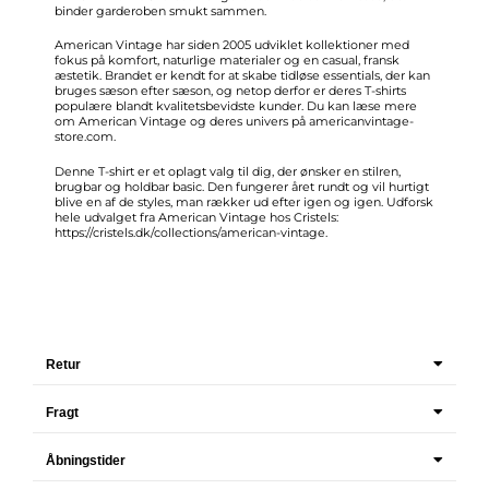
binder garderoben smukt sammen.
American Vintage har siden 2005 udviklet kollektioner med
fokus på komfort, naturlige materialer og en casual, fransk
æstetik. Brandet er kendt for at skabe tidløse essentials, der kan
bruges sæson efter sæson, og netop derfor er deres T-shirts
populære blandt kvalitetsbevidste kunder. Du kan læse mere
om American Vintage og deres univers på americanvintage-
store.com.
Denne T-shirt er et oplagt valg til dig, der ønsker en stilren,
brugbar og holdbar basic. Den fungerer året rundt og vil hurtigt
blive en af de styles, man rækker ud efter igen og igen. Udforsk
hele udvalget fra American Vintage hos Cristels:
https://cristels.dk/collections/american-vintage
.
Retur
Fragt
Åbningstider