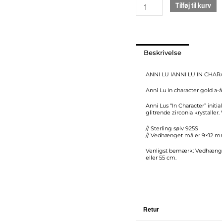
Tilføj til kurv
Pendant
antal
Beskrivelse
ANNI LU IANNI LU IN CHARA
Anni Lu In character gold a-å
Anni Lus “In Character” ini
glitrende zirconia krystaller. 
// Sterling sølv 925S
// Vedhænget måler 9×12 mm 
Venligst bemærk: Vedhæng o
eller 55 cm.
Retur