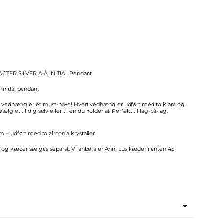
CTER SILVER A-Å INITIAL Pendant
 initial pendant
tial vedhæng er et must-have! Hvert vedhæng er udført med to klare og
Vælg et til dig selv eller til en du holder af. Perfekt til lag-på-lag.
– udført med to zirconia krystaller
g kæder sælges separat. Vi anbefaler Anni Lus kæder i enten 45