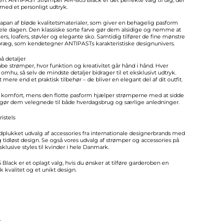
med et personligt udtryk.
Japan af bløde kvalitetsmaterialer, som giver en behagelig pasform
ele dagen. Den klassiske sorte farve gør dem alsidige og nemme at
, loafers, støvler og elegante sko. Samtidig tilfører de fine mønstre
 præg, som kendetegner ANTIPASTs karakteristiske designunivers.
å detaljer
be strømper, hvor funktion og kreativitet går hånd i hånd. Hver
mhu, så selv de mindste detaljer bidrager til et eksklusivt udtryk.
ere end et praktisk tilbehør – de bliver en elegant del af dit outfit.
øj komfort, mens den flotte pasform hjælper strømperne med at sidde
 gør dem velegnede til både hverdagsbrug og særlige anledninger.
istels
ndplukket udvalg af accessories fra internationale designerbrands med
g tidløst design. Se også vores udvalg af strømper og accessories på
ksklusive styles til kvinder i hele Danmark.
ack er et oplagt valg, hvis du ønsker at tilføre garderoben en
k kvalitet og et unikt design.