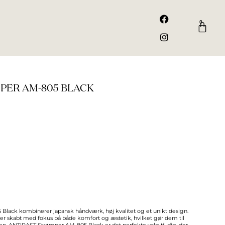
F
I
a
n
0
Kurv
c
s
e
t
b
a
o
g
o
r
k
a
m
PER AM-805 BLACK
lack kombinerer japansk håndværk, høj kvalitet og et unikt design.
er skabt med fokus på både komfort og æstetik, hvilket gør dem til
oben. ANTIPAST Strømper AM-805 Black er det perfekte valg til dig, der