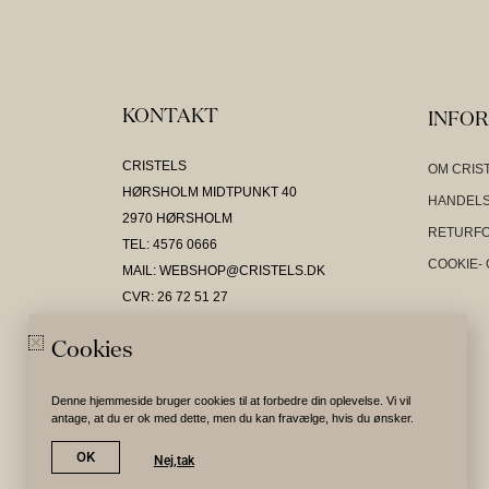
KONTAKT
INFO
CRISTELS
OM CRIS
HØRSHOLM MIDTPUNKT 40
HANDELS
2970 HØRSHOLM
RETURF
TEL: 4576 0666
COOKIE- 
MAIL: WEBSHOP@CRISTELS.DK
CVR: 26 72 51 27
Cookies
Denne hjemmeside bruger cookies til at forbedre din oplevelse. Vi vil
antage, at du er ok med dette, men du kan fravælge, hvis du ønsker.
OK
Nej,tak