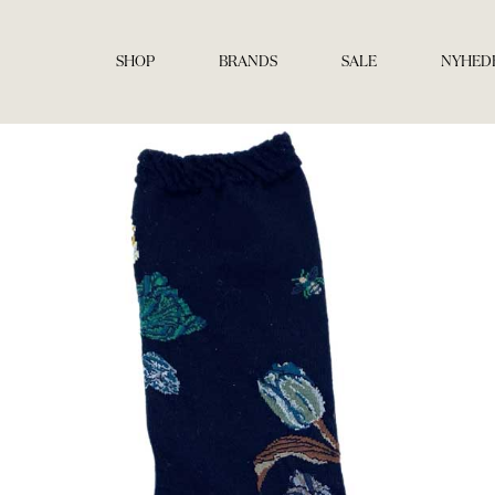
Gå
til
indholdet
SHOP
BRANDS
SALE
NYHED