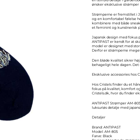
ønsker eksklusive strømper 
Strømperne er fremstillet i 
og en komfortabel følelse h
kombinere med både sneakers
et feminint og kunstnerisk
Japansk design med fokus p
ANTIPAST er kendt for at ska
model er designet med stor o
Derfor er strømperne meget m
Den bløde kvalitet sikrer h
behageligt hele dagen. Det
Eksklusive accessories hos Cr
Hos Cristels finder du et hå
fokus på kvalitet, komfort o
Cristels.dk, hvor du finder e
ANTIPAST Strømper AM-805 Bl
luksuriøs detalje med japans
Detaljer
Brand: ANTIPAST
Model: AM-805
Farve: Black