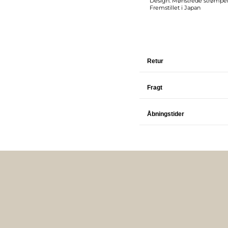
Design: Mønstrede strømpe
Fremstillet i Japan
Retur
Fragt
Åbningstider