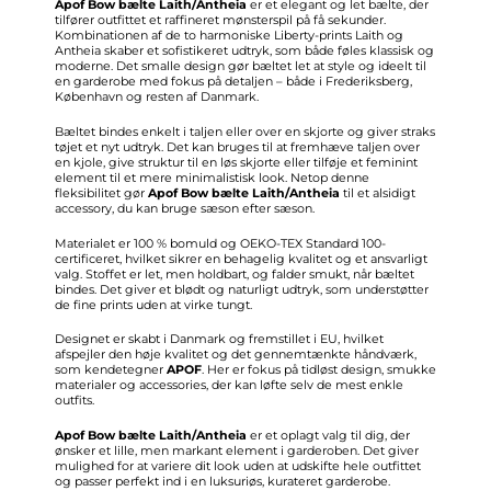
Apof Bow bælte Laith/Antheia
er et elegant og let bælte, der
tilfører outfittet et raffineret mønsterspil på få sekunder.
Kombinationen af de to harmoniske Liberty-prints Laith og
Antheia skaber et sofistikeret udtryk, som både føles klassisk og
moderne. Det smalle design gør bæltet let at style og ideelt til
en garderobe med fokus på detaljen – både i Frederiksberg,
København og resten af Danmark.
Bæltet bindes enkelt i taljen eller over en skjorte og giver straks
tøjet et nyt udtryk. Det kan bruges til at fremhæve taljen over
en kjole, give struktur til en løs skjorte eller tilføje et feminint
element til et mere minimalistisk look. Netop denne
fleksibilitet gør
Apof Bow bælte Laith/Antheia
til et alsidigt
accessory, du kan bruge sæson efter sæson.
Materialet er 100 % bomuld og OEKO-TEX Standard 100-
certificeret, hvilket sikrer en behagelig kvalitet og et ansvarligt
valg. Stoffet er let, men holdbart, og falder smukt, når bæltet
bindes. Det giver et blødt og naturligt udtryk, som understøtter
de fine prints uden at virke tungt.
Designet er skabt i Danmark og fremstillet i EU, hvilket
afspejler den høje kvalitet og det gennemtænkte håndværk,
som kendetegner
APOF
. Her er fokus på tidløst design, smukke
materialer og accessories, der kan løfte selv de mest enkle
outfits.
Apof Bow bælte Laith/Antheia
er et oplagt valg til dig, der
ønsker et lille, men markant element i garderoben. Det giver
mulighed for at variere dit look uden at udskifte hele outfittet
og passer perfekt ind i en luksuriøs, kurateret garderobe.