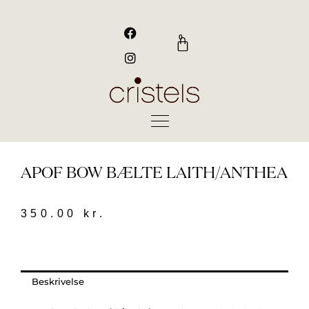
Gå
til
F
I
a
n
indholdet
0
Kurv
c
s
e
t
b
a
o
g
o
r
k
a
m
APOF BOW BÆLTE LAITH/ANTHEA
350.00
kr.
Beskrivelse