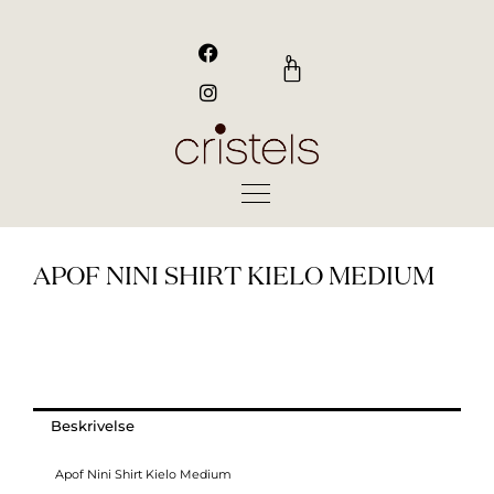
Gå
til
F
I
a
n
indholdet
0
Kurv
c
s
e
t
b
a
o
g
o
r
k
a
m
APOF NINI SHIRT KIELO MEDIUM
Beskrivelse
Apof Nini Shirt Kielo Medium