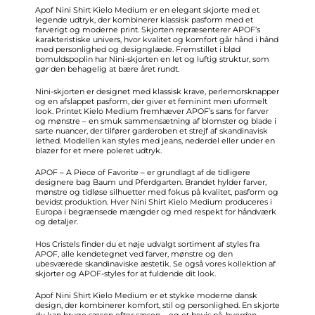
Apof Nini Shirt Kielo Medium er en elegant skjorte med et
legende udtryk, der kombinerer klassisk pasform med et
farverigt og moderne print. Skjorten repræsenterer APOF’s
karakteristiske univers, hvor kvalitet og komfort går hånd i hånd
med personlighed og designglæde. Fremstillet i blød
bomuldspoplin har Nini-skjorten en let og luftig struktur, som
gør den behagelig at bære året rundt.
Nini-skjorten er designet med klassisk krave, perlemorsknapper
og en afslappet pasform, der giver et feminint men uformelt
look. Printet Kielo Medium fremhæver APOF’s sans for farver
og mønstre – en smuk sammensætning af blomster og blade i
sarte nuancer, der tilfører garderoben et strejf af skandinavisk
lethed. Modellen kan styles med jeans, nederdel eller under en
blazer for et mere poleret udtryk.
APOF – A Piece of Favorite – er grundlagt af de tidligere
designere bag Baum und Pferdgarten. Brandet hylder farver,
mønstre og tidløse silhuetter med fokus på kvalitet, pasform og
bevidst produktion. Hver Nini Shirt Kielo Medium produceres i
Europa i begrænsede mængder og med respekt for håndværk
og detaljer.
Hos Cristels finder du et nøje udvalgt sortiment af styles fra
APOF, alle kendetegnet ved farver, mønstre og den
ubesværede skandinaviske æstetik. Se også vores kollektion af
skjorter
og
APOF-styles
for at fuldende dit look.
Apof Nini Shirt Kielo Medium er et stykke moderne dansk
design, der kombinerer komfort, stil og personlighed. En skjorte