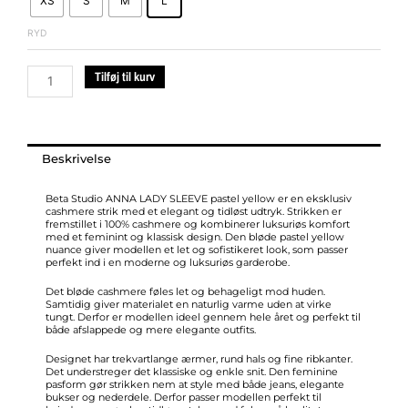
XS
S
M
L
LADY
SLEEVE
RYD
pastel
yellow
Tilføj til kurv
antal
Beskrivelse
Beta Studio ANNA LADY SLEEVE pastel yellow er en eksklusiv
cashmere strik med et elegant og tidløst udtryk. Strikken er
fremstillet i 100% cashmere og kombinerer luksuriøs komfort
med et feminint og klassisk design. Den bløde pastel yellow
nuance giver modellen et let og sofistikeret look, som passer
perfekt ind i en moderne og luksuriøs garderobe.
Det bløde cashmere føles let og behageligt mod huden.
Samtidig giver materialet en naturlig varme uden at virke
tungt. Derfor er modellen ideel gennem hele året og perfekt til
både afslappede og mere elegante outfits.
Designet har trekvartlange ærmer, rund hals og fine ribkanter.
Det understreger det klassiske og enkle snit. Den feminine
pasform gør strikken nem at style med både jeans, elegante
bukser og nederdele. Derfor passer modellen perfekt til