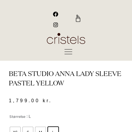
Gå
til
F
I
a
n
indholdet
0
Kurv
c
s
e
t
b
a
o
g
o
r
k
a
m
BETA STUDIO ANNA LADY SLEEVE
PASTEL YELLOW
1,799.00
kr.
Beta
: L
Størrelse
Studio
ANNA