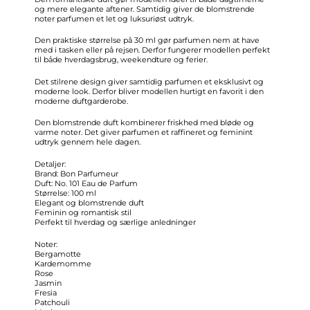
og mere elegante aftener. Samtidig giver de blomstrende
noter parfumen et let og luksuriøst udtryk.
Den praktiske størrelse på 30 ml gør parfumen nem at have
med i tasken eller på rejsen. Derfor fungerer modellen perfekt
til både hverdagsbrug, weekendture og ferier.
Det stilrene design giver samtidig parfumen et eksklusivt og
moderne look. Derfor bliver modellen hurtigt en favorit i den
moderne duftgarderobe.
Den blomstrende duft kombinerer friskhed med bløde og
varme noter. Det giver parfumen et raffineret og feminint
udtryk gennem hele dagen.
Detaljer:
Brand: Bon Parfumeur
Duft: No. 101 Eau de Parfum
Størrelse: 100 ml
Elegant og blomstrende duft
Feminin og romantisk stil
Perfekt til hverdag og særlige anledninger
Noter:
Bergamotte
Kardemomme
Rose
Jasmin
Fresia
Patchouli