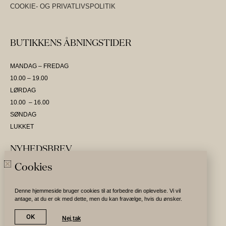
COOKIE- OG PRIVATLIVSPOLITIK
BUTIKKENS ÅBNINGSTIDER
MANDAG – FREDAG
10.00 – 19.00
LØRDAG
10.00 – 16.00
SØNDAG
LUKKET
NYHEDSBREV
Cookies
SKRIV DIG OP OG VÆR DEN FØRSTE TIL AT MODTAGE NYHEDER
Denne hjemmeside bruger cookies til at forbedre din oplevelse. Vi vil
antage, at du er ok med dette, men du kan fravælge, hvis du ønsker.
Tilmeld nyhedsbrev
OK
Nej,tak