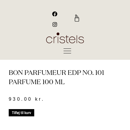
Gå
til
F
I
a
n
indholdet
0
Kurv
c
s
e
t
b
a
o
g
o
r
k
a
m
BON PARFUMEUR EDP NO. 101
PARFUME 100 ML
930.00
kr.
BON
Tilføj til kurv
PARFUMEUR
EDP