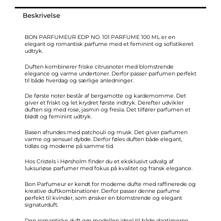
NO.
101
Beskrivelse
PARFUME
100
BON PARFUMEUR EDP NO. 101 PARFUME 100 ML er en
elegant og romantisk parfume med et feminint og sofistikeret
ml
udtryk.
antal
Duften kombinerer friske citrusnoter med blomstrende
elegance og varme undertoner. Derfor passer parfumen perfekt
til både hverdag og særlige anledninger.
De første noter består af bergamotte og kardemomme. Det
giver et friskt og let krydret første indtryk. Derefter udvikler
duften sig med rose, jasmin og fresia. Det tilfører parfumen et
blødt og feminint udtryk.
Basen afrundes med patchouli og musk. Det giver parfumen
varme og sensuel dybde. Derfor føles duften både elegant,
tidløs og moderne på samme tid.
Hos Cristels i Hørsholm finder du et eksklusivt udvalg af
luksuriøse parfumer med fokus på kvalitet og fransk elegance.
Bon Parfumeur er kendt for moderne dufte med raffinerede og
kreative duftkombinationer. Derfor passer denne parfume
perfekt til kvinder, som ønsker en blomstrende og elegant
signaturduft.
Den romantiske duft gør modellen ideel til både dagtimerne