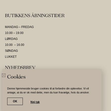
BUTIKKENS ÅBNINGSTIDER
MANDAG – FREDAG
10.00 – 19.00
LØRDAG
10.00 – 16.00
SØNDAG
LUKKET
NYHEDSBREV
Cookies
SKRIV DIG OP OG VÆR DEN FØRSTE TIL AT MODTAGE NYHEDER
Denne hjemmeside bruger cookies til at forbedre din oplevelse. Vi vil
antage, at du er ok med dette, men du kan fravælge, hvis du ønsker.
Tilmeld nyhedsbrev
OK
Nej,tak