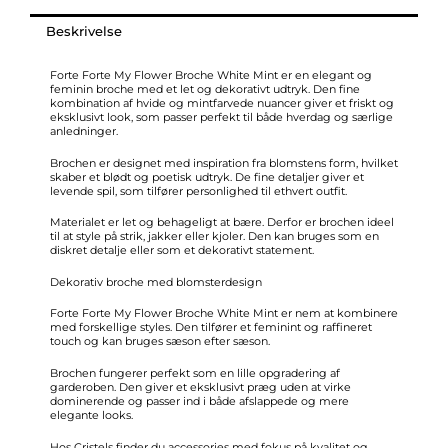
flower
14609
Beskrivelse
white
mint
Forte Forte My Flower Broche White Mint er en elegant og
feminin broche med et let og dekorativt udtryk. Den fine
antal
kombination af hvide og mintfarvede nuancer giver et friskt og
eksklusivt look, som passer perfekt til både hverdag og særlige
anledninger.
Brochen er designet med inspiration fra blomstens form, hvilket
skaber et blødt og poetisk udtryk. De fine detaljer giver et
levende spil, som tilfører personlighed til ethvert outfit.
Materialet er let og behageligt at bære. Derfor er brochen ideel
til at style på strik, jakker eller kjoler. Den kan bruges som en
diskret detalje eller som et dekorativt statement.
Dekorativ broche med blomsterdesign
Forte Forte My Flower Broche White Mint er nem at kombinere
med forskellige styles. Den tilfører et feminint og raffineret
touch og kan bruges sæson efter sæson.
Brochen fungerer perfekt som en lille opgradering af
garderoben. Den giver et eksklusivt præg uden at virke
dominerende og passer ind i både afslappede og mere
elegante looks.
Hos Cristels finder du accessories med fokus på kvalitet og