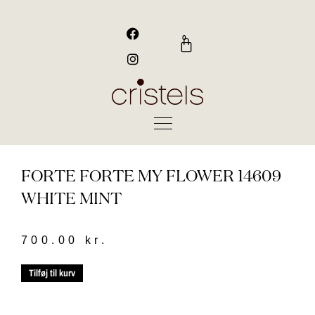
Gå
til
F
I
a
n
indholdet
0
Kurv
c
s
e
t
b
a
o
g
o
r
k
a
m
FORTE FORTE MY FLOWER 14609
WHITE MINT
700.00
kr.
Forte
Tilføj til kurv
Forte
my