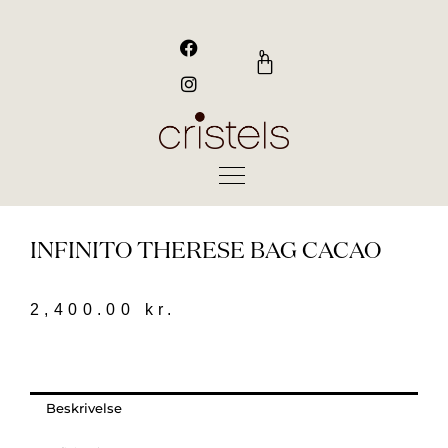
Gå
til
F
I
a
n
indholdet
0
Kurv
c
s
e
t
b
a
o
g
o
r
k
a
m
INFINITO THERESE BAG CACAO
2,400.00
kr.
Beskrivelse