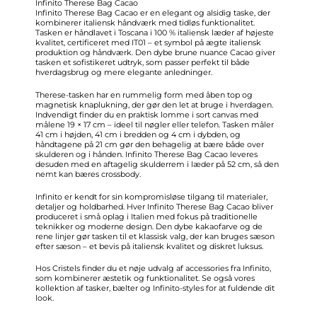
Infinito Therese Bag Cacao
Infinito Therese Bag Cacao er en elegant og alsidig taske, der
kombinerer italiensk håndværk med tidløs funktionalitet.
Tasken er håndlavet i Toscana i 100 % italiensk læder af højeste
kvalitet, certificeret med IT01 – et symbol på ægte italiensk
produktion og håndværk. Den dybe brune nuance Cacao giver
tasken et sofistikeret udtryk, som passer perfekt til både
hverdagsbrug og mere elegante anledninger.
Therese-tasken har en rummelig form med åben top og
magnetisk knaplukning, der gør den let at bruge i hverdagen.
Indvendigt finder du en praktisk lomme i sort canvas med
målene 19 × 17 cm – ideel til nøgler eller telefon. Tasken måler
41 cm i højden, 41 cm i bredden og 4 cm i dybden, og
håndtagene på 21 cm gør den behagelig at bære både over
skulderen og i hånden. Infinito Therese Bag Cacao leveres
desuden med en aftagelig skulderrem i læder på 52 cm, så den
nemt kan bæres crossbody.
Infinito er kendt for sin kompromisløse tilgang til materialer,
detaljer og holdbarhed. Hver Infinito Therese Bag Cacao bliver
produceret i små oplag i Italien med fokus på traditionelle
teknikker og moderne design. Den dybe kakaofarve og de
rene linjer gør tasken til et klassisk valg, der kan bruges sæson
efter sæson – et bevis på italiensk kvalitet og diskret luksus.
Hos Cristels finder du et nøje udvalg af accessories fra Infinito,
som kombinerer æstetik og funktionalitet. Se også vores
kollektion af
tasker
,
bælter
og
Infinito-styles
for at fuldende dit
look.