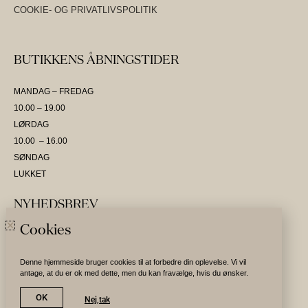
COOKIE- OG PRIVATLIVSPOLITIK
BUTIKKENS ÅBNINGSTIDER
MANDAG – FREDAG
10.00 – 19.00
LØRDAG
10.00 – 16.00
SØNDAG
LUKKET
NYHEDSBREV
Cookies
SKRIV DIG OP OG VÆR DEN FØRSTE TIL AT MODTAGE NYHEDER
Denne hjemmeside bruger cookies til at forbedre din oplevelse. Vi vil
antage, at du er ok med dette, men du kan fravælge, hvis du ønsker.
Tilmeld nyhedsbrev
OK
Nej,tak