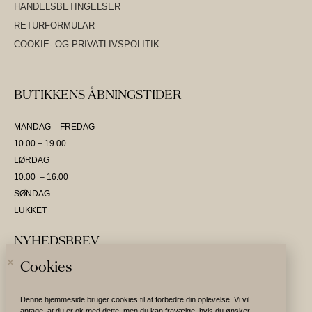
HANDELSBETINGELSER
RETURFORMULAR
COOKIE- OG PRIVATLIVSPOLITIK
BUTIKKENS ÅBNINGSTIDER
MANDAG – FREDAG
10.00 – 19.00
LØRDAG
10.00 – 16.00
SØNDAG
LUKKET
NYHEDSBREV
Cookies
SKRIV DIG OP OG VÆR DEN FØRSTE TIL AT MODTAGE NYHEDER
Denne hjemmeside bruger cookies til at forbedre din oplevelse. Vi vil
antage, at du er ok med dette, men du kan fravælge, hvis du ønsker.