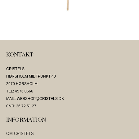
KONTAKT
CRISTELS
HØRSHOLM MIDTPUNKT 40
2970 HØRSHOLM
TEL: 4576 0666
MAIL: WEBSHOP@CRISTELS.DK
CVR: 26 72 51 27
INFORMATION
OM CRISTELS