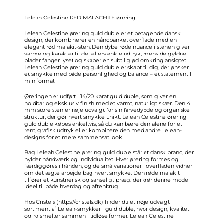
Leleah Celestine RED MALACHITE ørering
Leleah Celestine ørering guld duble er et betagende dansk
design, der kombinerer en håndbanket overflade med en
elegant rød malakit-sten. Den dybe røde nuance i stenen giver
varme og karakter til det ellers enkle udtryk, mens de gyldne
plader fanger lyset og skaber en subtil glød omkring ansigtet.
Leleah Celestine ørering guld duble er skabt til dig, der ønsker
et smykke med både personlighed og balance – et statement i
miniformat.
Øreringen er udført i 14/20 karat guld duble, som giver en
holdbar og eksklusiv finish med et varmt, naturligt skær. Den 4
mm store sten er nøje udvalgt for sin farvedybde og organiske
struktur, der gør hvert smykke unikt. Leleah Celestine ørering
guld duble købes enkeltvis, så du kan bære den alene for et
rent, grafisk udtryk eller kombinere den med andre Leleah-
designs for et mere sammensat look.
Bag Leleah Celestine ørering guld duble står et dansk brand, der
hylder håndværk og individualitet. Hver ørering formes og
færdiggøres i hånden, og de små variationer i overfladen vidner
om det ægte arbejde bag hvert smykke. Den røde malakit
tilfører et kunstnerisk og sanseligt præg, der gør denne model
ideel til både hverdag og aftenbrug.
Hos Cristels (
https://cristels.dk
) finder du et nøje udvalgt
sortiment af Leleah-smykker i guld duble, hvor design, kvalitet
og ro smelter sammen i tidløse former. Leleah Celestine