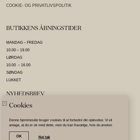
COOKIE- OG PRIVATLIVSPOLITIK
BUTIKKENS ÅBNINGSTIDER
MANDAG – FREDAG
10.00 – 19.00
LØRDAG
10.00 – 16.00
SØNDAG
LUKKET
NYHEDSBREV
Cookies
SKRIV DIG OP OG VÆR DEN FØRSTE TIL AT MODTAGE NYHEDER
Denne hjemmeside bruger cookies til at forbedre din oplevelse. Vi vil
antage, at du er ok med dette, men du kan fravælge, hvis du ønsker.
Tilmeld nyhedsbrev
OK
Nej,tak