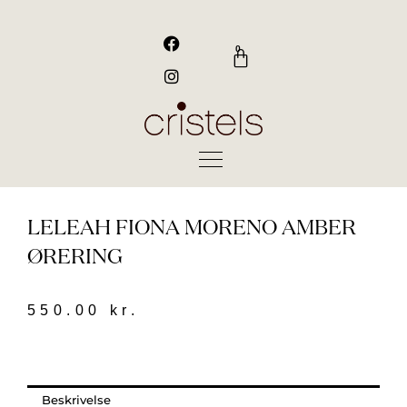
Gå
til
F
I
a
n
indholdet
0
Kurv
c
s
e
t
b
a
o
g
o
r
k
a
m
LELEAH FIONA MORENO AMBER
ØRERING
550.00
kr.
Beskrivelse