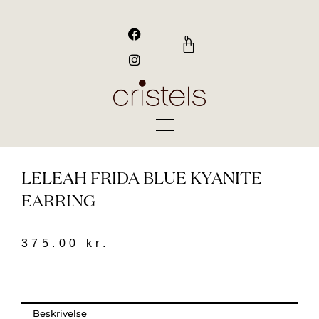
Gå
til
F
I
a
n
indholdet
0
Kurv
c
s
e
t
b
a
o
g
o
r
k
a
m
LELEAH FRIDA BLUE KYANITE
EARRING
375.00
kr.
Beskrivelse