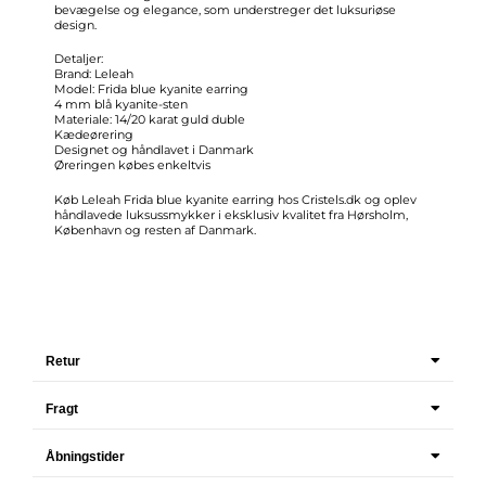
bevægelse og elegance, som understreger det luksuriøse
design.
Detaljer:
Brand: Leleah
Model: Frida blue kyanite earring
4 mm blå kyanite-sten
Materiale: 14/20 karat guld duble
Kædeørering
Designet og håndlavet i Danmark
Øreringen købes enkeltvis
Køb Leleah Frida blue kyanite earring hos
Cristels.dk
og oplev
håndlavede luksussmykker i eksklusiv kvalitet fra Hørsholm,
København og resten af Danmark.
Retur
Fragt
Åbningstider