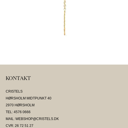
KONTAKT
CRISTELS
HØRSHOLM MIDTPUNKT 40
2970 HØRSHOLM
TEL: 4576 0666
MAIL: WEBSHOP@CRISTELS.DK
CVR: 26 72 51 27