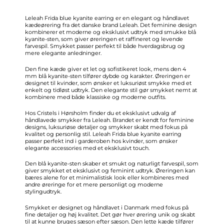
Leleah Frida blue kyanite earring er en elegant og håndlavet
kædeørering fra det danske brand
Leleah
. Det feminine design
kombinerer et moderne og eksklusivt udtryk med smukke blå
kyanite-sten, som giver øreringen et raffineret og levende
farvespil. Smykket passer perfekt til både hverdagsbrug og
mere elegante anledninger.
Den fine kæde giver et let og sofistikeret look, mens den 4
mm blå kyanite-sten tilfører dybde og karakter. Øreringen er
designet til kvinder, som ønsker et luksuriøst smykke med et
enkelt og tidløst udtryk. Den elegante stil gør smykket nemt at
kombinere med både klassiske og moderne outfits.
Hos Cristels i Hørsholm finder du et eksklusivt udvalg af
håndlavede smykker fra Leleah. Brandet er kendt for feminine
designs, luksuriøse detaljer og smykker skabt med fokus på
kvalitet og personlig stil. Leleah Frida blue kyanite earring
passer perfekt ind i garderoben hos kvinder, som ønsker
elegante accessories med et eksklusivt touch.
Den blå kyanite-sten skaber et smukt og naturligt farvespil, som
giver smykket et eksklusivt og feminint udtryk. Øreringen kan
bæres alene for et minimalistisk look eller kombineres med
andre øreringe for et mere personligt og moderne
stylingudtryk.
Smykket er designet og håndlavet i Danmark med fokus på
fine detaljer og høj kvalitet. Det gør hver ørering unik og skabt
til at kunne bruges sæson efter sæson. Den lette kæde tilfører