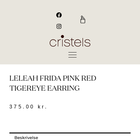
Gå
til
F
I
a
n
indholdet
0
Kurv
c
s
e
t
b
a
o
g
o
r
k
a
m
LELEAH FRIDA PINK RED
TIGEREYE EARRING
375.00
kr.
Beskrivelse