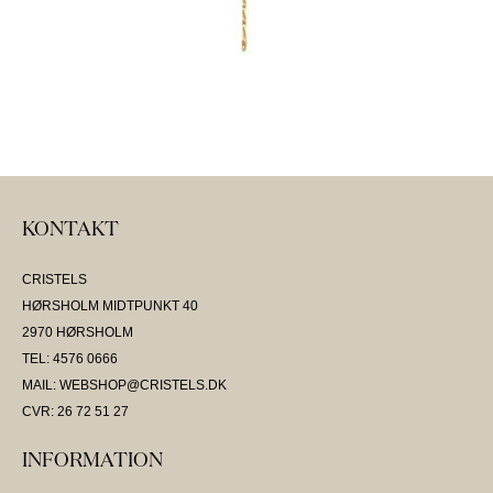
KONTAKT
CRISTELS
HØRSHOLM MIDTPUNKT 40
2970 HØRSHOLM
TEL: 4576 0666
MAIL: WEBSHOP@CRISTELS.DK
CVR: 26 72 51 27
INFORMATION