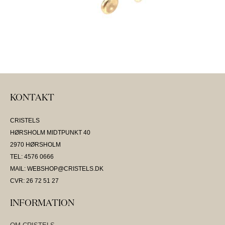
KONTAKT
CRISTELS
HØRSHOLM MIDTPUNKT 40
2970 HØRSHOLM
TEL: 4576 0666
MAIL: WEBSHOP@CRISTELS.DK
CVR: 26 72 51 27
INFORMATION