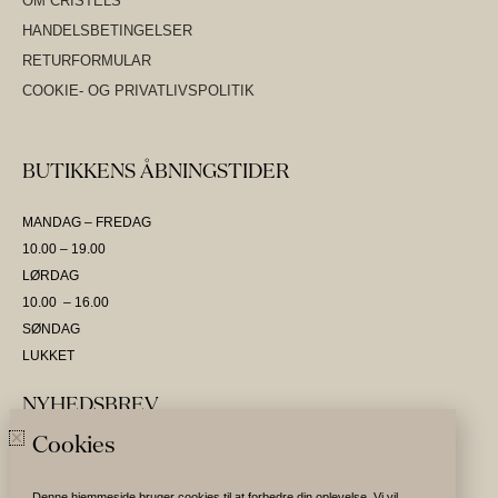
OM CRISTELS
HANDELSBETINGELSER
RETURFORMULAR
COOKIE- OG PRIVATLIVSPOLITIK
BUTIKKENS ÅBNINGSTIDER
MANDAG – FREDAG
10.00 – 19.00
LØRDAG
10.00 – 16.00
SØNDAG
LUKKET
NYHEDSBREV
Cookies
SKRIV DIG OP OG VÆR DEN FØRSTE TIL AT MODTAGE NYHEDER
Denne hjemmeside bruger cookies til at forbedre din oplevelse. Vi vil