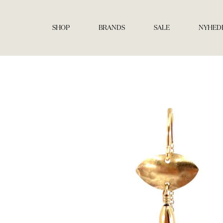
Gå
til
indholdet
SHOP
BRANDS
SALE
NYHED