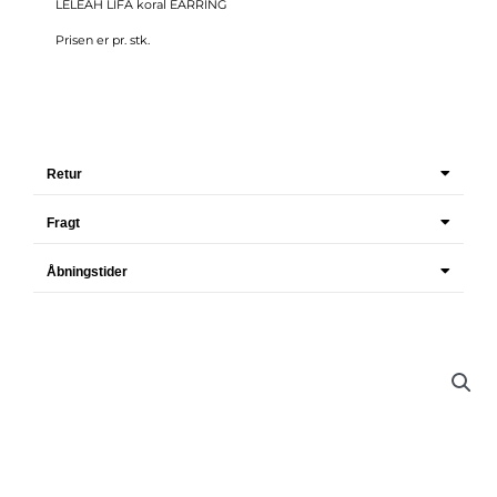
LELEAH LIFA koral EARRING
Prisen er pr. stk.
Retur
Fragt
Åbningstider