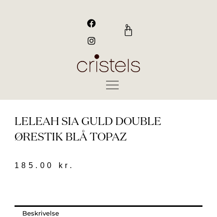
Gå
til
F
I
a
n
indholdet
0
Kurv
c
s
e
t
b
a
o
g
o
r
k
a
m
LELEAH SIA GULD DOUBLE
ØRESTIK BLÅ TOPAZ
185.00
kr.
Beskrivelse