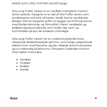
RAINS ALTA LONG PUFFER JACKET beige
Alta Long Puffer Jacket er en vandtæt vinterjakke med en
stilren æstetik. Designet er en del af Alta Puffer-serien, som
kendetegnes ved rene silhuetter, brede kamre og diskrete
detaljer. Denne elegante puffer er bygget op omkring kamre
med fjerløs teknologi og fremstillet i Rains’ vandtætte og
åndbare signaturmateriale, som holder dig varm og
komfortabel på selv de koldeste vinterdage.
Alta Long Puffer Jacket har en coated tovejslynlås foran,
ultrasonisk dobbeltsvejsede sømme, rummelige, paspolerede
sidelommer med fleecefor, skjulte, ribbede stormmanchetter
og en indvendig brystlomme. Silhuetten fuldendes med en
foret hætte med snøre.
Vandtæt
Vindtæt
Åndbar
Fjerløs
Retur