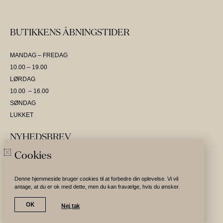
BUTIKKENS ÅBNINGSTIDER
MANDAG – FREDAG
10.00 – 19.00
LØRDAG
10.00 – 16.00
SØNDAG
LUKKET
NYHEDSBREV
Cookies
SKRIV DIG OP OG VÆR DEN FØRSTE TIL AT MODTAGE NYHEDER
Denne hjemmeside bruger cookies til at forbedre din oplevelse. Vi vil
antage, at du er ok med dette, men du kan fravælge, hvis du ønsker.
Tilmeld nyhedsbrev
OK
Nej,tak