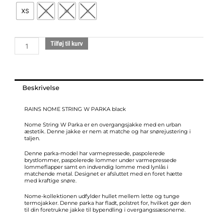
STRING
XS
S
M
L
W
PARKA
black
Tilføj til kurv
antal
Beskrivelse
RAINS NOME STRING W PARKA black
Nome String W Parka er en overgangsjakke med en urban
æstetik. Denne jakke er nem at matche og har snørejustering i
taljen.
Denne parka-model har varmepressede, paspolerede
brystlommer, paspolerede lommer under varmepressede
lommeflapper samt en indvendig lomme med lynlås i
matchende metal. Designet er afsluttet med en foret hætte
med kraftige snøre.
Nome-kollektionen udfylder hullet mellem lette og tunge
termojakker. Denne parka har fladt, polstret for, hvilket gør den
til din foretrukne jakke til bypendling i overgangssæsonerne.