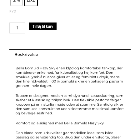
S/M
L/XL
Bomuld
Hazy
RYD
Sky
antal
Tilføj til kurv
Beskrivelse
Bella Bomuld Hazy Sky er en blød og komfortabel tanktop, der
kombinerer enkelhed, funktionalitet og høj komfort. Den
smukke lyseblå nuance giver et let og feminint udtryk, mens
den fine ribkvalitet i 100 % bomuld sikrer en behagelig pasform
gennem hele dagen.
Toppen er designet med en semi-dyb rund halsudskæring, som
skaber et klassisk og tidløst look. Den fleksible pasform følger
kroppen på en naturlig måde uden at stramme. Samtidig sikrer
den sømløse konstruktion uden sidesømme maksimal komfort
og bevægelsesfrihed.
Komfort og alsidighed med Bella Bomuld Hazy Sky
Den bløde bomuldskvalitet gør modellen ideel som både
basislag og selvstændig top. Brug den under en skjorte, blazer