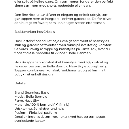
eller strik på kølige dage. Om sommeren fungerer den perfekt
alene sammen med shorts, nederdele eller jeans.
Den fine ribstruktur tilfører et elegant og enkelt udtryk, som
gør toppen nem at integrere i enhver garderobe. Derfor bliver
den hurtigt en favorit, som kan bruges sæson efter sæson.
Basisfavoritter hos Cristels
Hos Cristels finder du et nøje udvalgt sortiment af basisstyles,
strik og garderobefavoritter med fokus på kvalitet og komfort.
Se vores udvalg af toppe og basisstyles på Cristels.dk, hvor du
finder tidløse modeller til kvinder i hele Danmark.
Hvis du søger en komfortabel basisstyle med høj kvalitet og
fleksibel pasform, er Bella Bomuld Hazy Sky et oplagt valg.
Toppen kombinerer komfort, funktionalitet og et feminint
udtryk i ét enkelt design.
Detaljer
Brand: Seamless Basic
Model: Bella Bomuld
Farve: Hazy Sky
Materiale: 100 % bomuld (1×1 fin rib)
Udskæring: Semi-dyb rund hals
Pasform: Fleksibel pasform
Detaljer: Ingen sidesømme, ribkant ved hals og ærmegab,
overlockede kanter