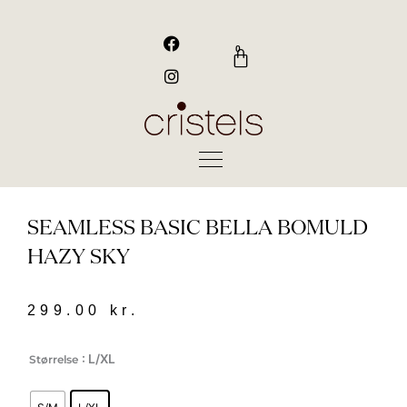
Gå
til
F
I
a
n
indholdet
0
Kurv
c
s
e
t
b
a
o
g
o
r
k
a
m
SEAMLESS BASIC BELLA BOMULD
HAZY SKY
299.00
kr.
Seamless
: L/XL
Størrelse
basic
Bella