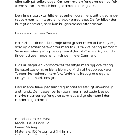
eller strik på kølige dage. Om sommeren fungerer den perfekt
alene sammen med shorts, nederdele eller jeans.
Den fine ribstruktur tilfører et enkelt og stilrent udtryk, som gør
toppen nem at integrere i enhver garderobe. Derfor bliver den
hurtigt en favorit, som kan bruges sæson efter sæson.
Basisfavoritter hos Cristels
Hos Cristels finder du et nøje udvalgt sortiment af basisstyles,
strik og garderobefavoritter med fokus på kvalitet og komfort.
Se vores udvalg af toppe og basisstyles på Cristels.dk, hvor du
finder tidløse modeller til kvinder i hele Danmark.
Hvis du søger en komfortabel basisstyle med høj kvalitet og
fleksibel pasform, er Bella Bomuld Midnight et oplagt valg.
Toppen kombinerer komfort, funktionalitet og et elegant
udtryk i ét enkelt design.
Den mørke farve gør samtidig modellen særligt anvendelig
året rundt. Den passer perfekt sammen med både lyse og
mørke nuancer og fungerer som et alsidigt element i den
moderne garderobe.
Brand: Seamless Basic
Model: Bella Bomuld
Farve: Midnight
Materiale: 100 % bomuld (1×1 fin rib)