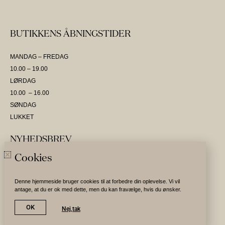
BUTIKKENS ÅBNINGSTIDER
MANDAG – FREDAG
10.00 – 19.00
LØRDAG
10.00 – 16.00
SØNDAG
LUKKET
NYHEDSBREV
Cookies
SKRIV DIG OP OG VÆR DEN FØRSTE TIL AT MODTAGE NYHEDER
Denne hjemmeside bruger cookies til at forbedre din oplevelse. Vi vil
antage, at du er ok med dette, men du kan fravælge, hvis du ønsker.
Tilmeld nyhedsbrev
OK
Nej,tak