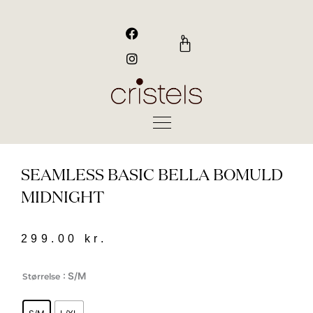
Gå
til
F
I
a
n
indholdet
0
Kurv
c
s
e
t
b
a
o
g
o
r
k
a
m
SEAMLESS BASIC BELLA BOMULD
MIDNIGHT
299.00
kr.
Seamless
: S/M
Størrelse
basic
Bella