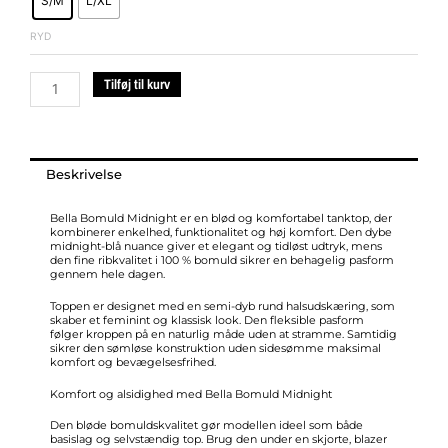
S/M
L/XL
Bomuld
Midnight
RYD
antal
Tilføj til kurv
Beskrivelse
Bella Bomuld Midnight er en blød og komfortabel tanktop, der
kombinerer enkelhed, funktionalitet og høj komfort. Den dybe
midnight-blå nuance giver et elegant og tidløst udtryk, mens
den fine ribkvalitet i 100 % bomuld sikrer en behagelig pasform
gennem hele dagen.
Toppen er designet med en semi-dyb rund halsudskæring, som
skaber et feminint og klassisk look. Den fleksible pasform
følger kroppen på en naturlig måde uden at stramme. Samtidig
sikrer den sømløse konstruktion uden sidesømme maksimal
komfort og bevægelsesfrihed.
Komfort og alsidighed med Bella Bomuld Midnight
Den bløde bomuldskvalitet gør modellen ideel som både
basislag og selvstændig top. Brug den under en skjorte, blazer