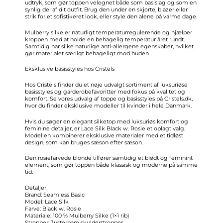
udtryk, som gør toppen velegnet både som basislag og som en
synlig del af dit outfit. Brug den under en skjorte, blazer eller
strik for et sofistikeret look, eller style den alene på varme dage.
Mulberry silke er naturligt temperaturregulerende og hjælper
kroppen med at holde en behagelig temperatur året rundt.
Samtidig har silke naturlige anti-allergene egenskaber, hvilket
gør materialet særligt behageligt mod huden.
Eksklusive basisstyles hos Cristels
Hos Cristels finder du et nøje udvalgt sortiment af luksuriøse
basisstyles og garderobefavoritter med fokus på kvalitet og
komfort. Se vores udvalg af toppe og basisstyles på Cristels.dk,
hvor du finder eksklusive modeller til kvinder i hele Danmark.
Hvis du søger en elegant silketop med luksuriøs komfort og
feminine detaljer, er Lace Silk Black w. Rosie et oplagt valg.
Modellen kombinerer eksklusive materialer med et tidløst
design, som kan bruges sæson efter sæson.
Den rosiefarvede blonde tilfører samtidig et blødt og feminint
element, som gør toppen både klassisk og moderne på samme
tid.
Detaljer
Brand: Seamless Basic
Model: Lace Silk
Farve: Black w. Rosie
Materiale: 100 % Mulberry Silke (1×1 rib)
Stropper: Justerbare skulderstropper