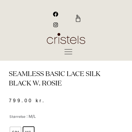
Gå
til
F
I
a
n
indholdet
0
Kurv
c
s
e
t
b
a
o
g
o
r
k
a
m
SEAMLESS BASIC LACE SILK
BLACK W. ROSIE
799.00
kr.
SEAMLESS
: M/L
Størrelse
BASIC
LACE