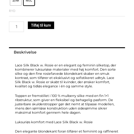
S/M
M/L
SILK
Black
RYD
w.
Rosie
Tilføj til kurv
antal
Beskrivelse
Lace Silk Black w. Rosie er en elegant og feminin silketop, der
kombinerer luksuriøse materialer med høj komfort. Den sorte
silke og den fine rosiefarvede blondekant skaber en smuk
kontrast, som tilfører et eksklusivt og sofistikeret udtryk. Lace
Silk Black w. Rosie er skabt til kvinder, der ønsker komfort,
kvalitet og tidløs elegance i én og samme style.
Toppen er fremstillet i 100 % mulberry silke med en fin 1×1
ribstruktur, som giver en fleksibel og behagelig pasform. De
justerbare skulderstropper gør det nemt at tilpasse modellen,
mens den sømløse konstruktion uden sidesømme sikrer
maksimal komfort gennem hele dagen.
Luksuriøs komfort med Lace Silk Black w. Rosie
Den elegante blondekant foran tilfører et feminint og raffineret