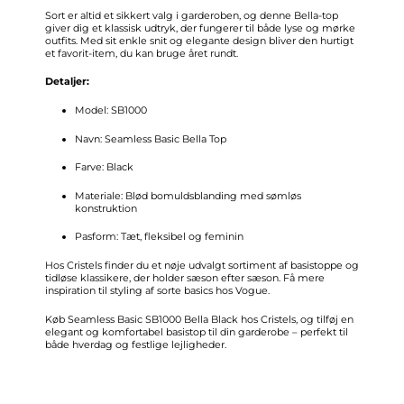
Sort er altid et sikkert valg i garderoben, og denne Bella-top
giver dig et klassisk udtryk, der fungerer til både lyse og mørke
outfits. Med sit enkle snit og elegante design bliver den hurtigt
et favorit-item, du kan bruge året rundt.
Detaljer:
Model: SB1000
Navn: Seamless Basic Bella Top
Farve: Black
Materiale: Blød bomuldsblanding med sømløs
konstruktion
Pasform: Tæt, fleksibel og feminin
Hos Cristels finder du et nøje udvalgt sortiment af
basistoppe
og
tidløse klassikere, der holder sæson efter sæson. Få mere
inspiration til styling af sorte basics hos
Vogue
.
Køb Seamless Basic SB1000 Bella Black hos Cristels, og tilføj en
elegant og komfortabel basistop til din garderobe – perfekt til
både hverdag og festlige lejligheder.