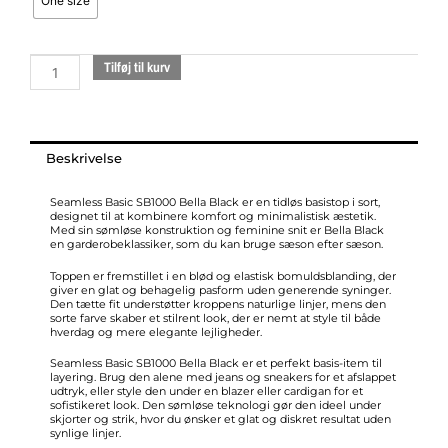
One size
BELLA
black
antal
Tilføj til kurv
Beskrivelse
Seamless Basic SB1000 Bella Black er en tidløs basistop i sort,
designet til at kombinere komfort og minimalistisk æstetik.
Med sin sømløse konstruktion og feminine snit er Bella Black
en garderobeklassiker, som du kan bruge sæson efter sæson.
Toppen er fremstillet i en blød og elastisk bomuldsblanding, der
giver en glat og behagelig pasform uden generende syninger.
Den tætte fit understøtter kroppens naturlige linjer, mens den
sorte farve skaber et stilrent look, der er nemt at style til både
hverdag og mere elegante lejligheder.
Seamless Basic SB1000 Bella Black er et perfekt basis-item til
layering. Brug den alene med jeans og sneakers for et afslappet
udtryk, eller style den under en blazer eller cardigan for et
sofistikeret look. Den sømløse teknologi gør den ideel under
skjorter og strik, hvor du ønsker et glat og diskret resultat uden
synlige linjer.