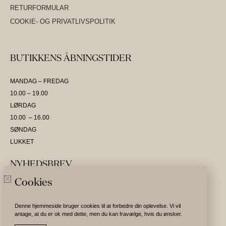
RETURFORMULAR
COOKIE- OG PRIVATLIVSPOLITIK
BUTIKKENS ÅBNINGSTIDER
MANDAG – FREDAG
10.00 – 19.00
LØRDAG
10.00 – 16.00
SØNDAG
LUKKET
NYHEDSBREV
Cookies
SKRIV DIG OP OG VÆR DEN FØRSTE TIL AT MODTAGE NYHEDER
Denne hjemmeside bruger cookies til at forbedre din oplevelse. Vi vil
antage, at du er ok med dette, men du kan fravælge, hvis du ønsker.
Tilmeld nyhedsbrev