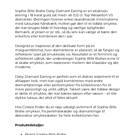
Sophie Bille Brahe Daisy Diamant Earring er en eksklusiv
ørering i 18 karat guld, sat med i alt 0,12 ct. Top Wesselton VS
diamanter. Øreringen forener enkel skandinavisk minimalisme
med luksuriøst håndværk, hvilket gør den til et tidløst smykke,
der kan bruges både til hverdag og særlige lejligheder.
Bemærk, at prisen er pr. stk., så du selv kan vælge at bære den
enkeltvis eller kombinere den i par.
Designet er inspireret af den delikate form på en
margueritblomst, hvor diamanterne er placeret, så de fanger og
reflekterer lyset på smukkeste vis. Resultatet er et feminint og
sofistikeret udtryk, der understreger Sophie Bille Brahes evne til
at skabe smykker, som balancerer mellem det klassiske og det
moderne.
Daisy Diamant Earring er perfekt som et diskret statement til et
afslappet look, men kan også kombineres med andre
diamantøreringe eller perlesmykker fra kollektionen for et
mere personligt og unikt udtryk. Takket være det tidløse design
er dette et smykke, der kan bæres sæson efter sæson – et lille
stykke luksus, der altid vil føles aktuelt.
Hos Cristels finder du et nøje udvalgt sortiment af Sophie Bille
Brahe smykker, fra perlehalskæder og diamantringe til
dekorative smykkeæsker. Se hele kollektionen
her.
Produktdetaljer:
Brand: Sophie Bille Brahe