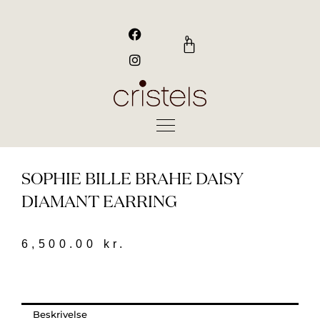
Gå
til
F
I
a
n
indholdet
0
Kurv
c
s
e
t
b
a
o
g
o
r
k
a
m
SOPHIE BILLE BRAHE DAISY
DIAMANT EARRING
6,500.00
kr.
Beskrivelse