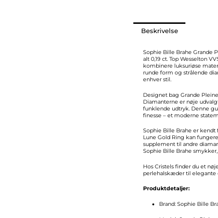
antal
Beskrivelse
Sophie Bille Brahe Grande Pl
alt 0,19 ct. Top Wesselton V
kombinere luksuriøse mater
runde form og strålende diam
enhver stil.
Designet bag Grande Pleine 
Diamanterne er nøje udvalgte
funklende udtryk. Denne gul
finesse – et moderne stateme
Sophie Bille Brahe er kendt
Lune Gold Ring kan fungere 
supplement til andre diama
Sophie Bille Brahe smykker,
Hos Cristels finder du et nø
perlehalskæder til elegante
Produktdetaljer:
Brand: Sophie Bille Br