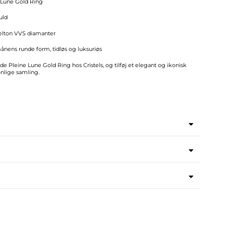
 Lune Gold Ring
uld
selton VVS diamanter
månens runde form, tidløs og luksuriøs
e Pleine Lune Gold Ring hos Cristels, og tilføj et elegant og ikonisk
onlige samling.