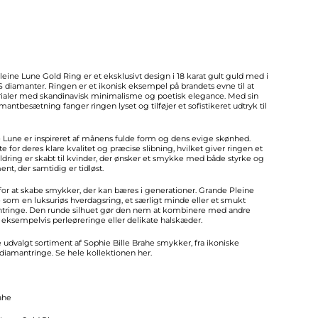
eine Lune Gold Ring er et eksklusivt design i 18 karat gult guld med i
VS diamanter. Ringen er et ikonisk eksempel på brandets evne til at
ialer med skandinavisk minimalisme og poetisk elegance. Med sin
antbesætning fanger ringen lyset og tilføjer et sofistikeret udtryk til
Lune er inspireret af månens fulde form og dens evige skønhed.
 for deres klare kvalitet og præcise slibning, hvilket giver ringen et
dring er skabt til kvinder, der ønsker et smykke med både styrke og
nt, der samtidig er tidløst.
 for at skabe smykker, der kan bæres i generationer. Grande Pleine
som en luksuriøs hverdagsring, et særligt minde eller et smukt
ntringe. Den runde silhuet gør den nem at kombinere med andre
 eksempelvis perleøreringe eller delikate halskæder.
je udvalgt sortiment af Sophie Bille Brahe smykker, fra ikoniske
 diamantringe. Se hele kollektionen
her.
ahe