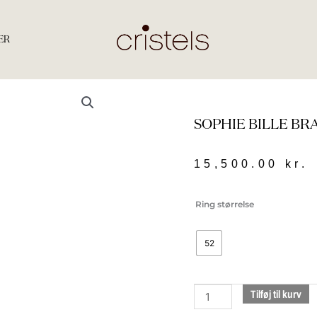
ER
SOPHIE BILLE B
15,500.00
kr.
Sophie
Ring størrelse
Bille
Brahe
52
grande
pleine
lune
Tilføj til kurv
gold
ring