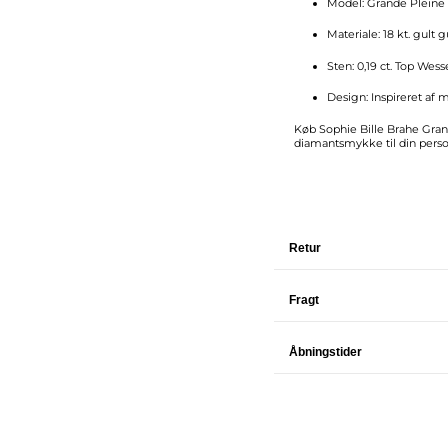
Model: Grande Pleine
Materiale: 18 kt. gult g
Sten: 0,19 ct. Top Wes
Design: Inspireret af 
Køb Sophie Bille Brahe Grand
diamant­smykke til din pers
Retur
Fragt
Åbningstider