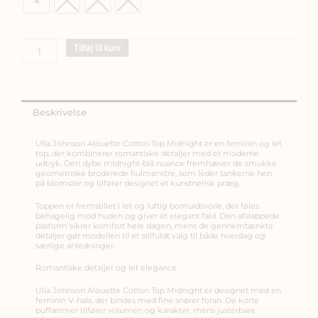
4
6
8
10
COTTON
TOP
midnight
Tilføj til kurv
antal
Beskrivelse
Ulla Johnson Alouette Cotton Top Midnight er en feminin og let
top, der kombinerer romantiske detaljer med et moderne
udtryk. Den dybe midnight-blå nuance fremhæver de smukke
geometriske broderede hulmønstre, som leder tankerne hen
på blomster og tilfører designet et kunstnerisk præg.
Toppen er fremstillet i let og luftig bomuldsvoile, der føles
behagelig mod huden og giver et elegant fald. Den afslappede
pasform sikrer komfort hele dagen, mens de gennemtænkte
detaljer gør modellen til et stilfuldt valg til både hverdag og
særlige anledninger.
Romantiske detaljer og let elegance
Ulla Johnson Alouette Cotton Top Midnight er designet med en
feminin V-hals, der bindes med fine snører foran. De korte
puffærmer tilfører volumen og karakter, mens justerbare