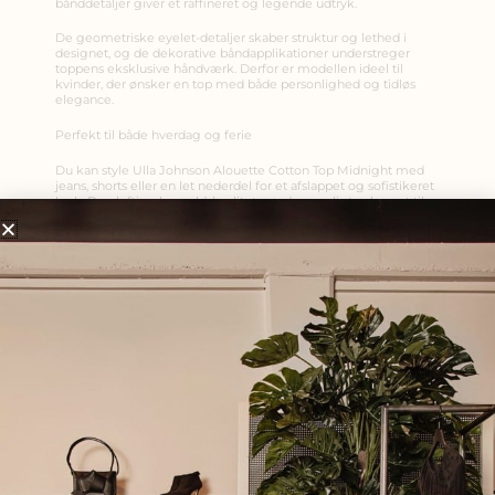
bånddetaljer giver et raffineret og legende udtryk.
De geometriske eyelet-detaljer skaber struktur og lethed i
designet, og de dekorative båndapplikationer understreger
toppens eksklusive håndværk. Derfor er modellen ideel til
kvinder, der ønsker en top med både personlighed og tidløs
elegance.
Perfekt til både hverdag og ferie
Du kan style Ulla Johnson Alouette Cotton Top Midnight med
jeans, shorts eller en let nederdel for et afslappet og sofistikeret
look. Den luftige bomuldskvalitet gør den særligt velegnet til
varme dage, mens den mørkeblå farve tilfører et elegant
udtryk.
Brug den med sandaler til feriegarderoben eller med
skræddersyede bukser for et mere poleret look. Derfor er
toppen en alsidig favorit, som nemt kan bruges sæson efter
sæson.
Detaljer
Brand: Ulla Johnson
Model: Alouette Cotton Top
Farve: Midnight
Materiale: 100 % bomuld
Kvalitet: Bomuldsvoile
Pasform: Afslappet pasform
Udskæring: V-hals med bindebånd
Ærmer: Korte puffærmer med justerbare bånd