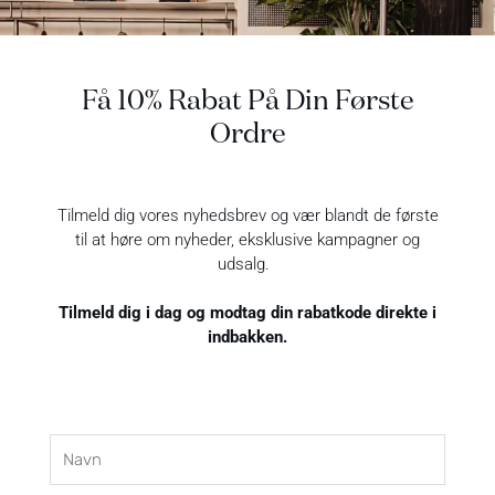
Lukning: Pullover-model
Detaljer: Geometriske eyelet-detaljer og båndapplikationer
Vaskeanvisning: Skånsom maskinvask
Få 10% Rabat På Din Første
Ordre
Retur
Tilmeld dig vores nyhedsbrev og vær blandt de første
Fragt
til at høre om nyheder, eksklusive kampagner og
udsalg.
Åbningstider
Tilmeld dig i dag og modtag din rabatkode direkte i
indbakken.
Navn