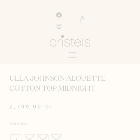
Gå
til
F
I
a
n
indholdet
0
Kurv
c
s
e
t
b
a
o
g
o
r
k
a
m
ULLA JOHNSON ALOUETTE
COTTON TOP MIDNIGHT
2,799.00
kr.
ULLA
Størrelse
JOHNSON
ALOUETTE