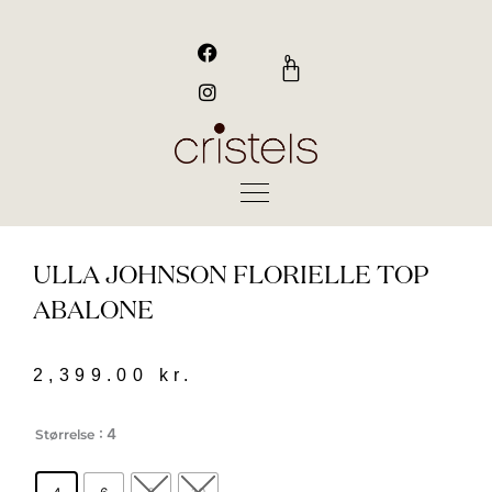
Gå
til
F
I
a
n
indholdet
0
Kurv
c
s
e
t
b
a
o
g
o
r
k
a
m
ULLA JOHNSON FLORIELLE TOP
ABALONE
2,399.00
kr.
Ulla
: 4
Størrelse
johnson
florielle