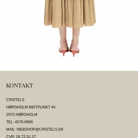
KONTAKT
CRISTELS
HØRSHOLM MIDTPUNKT 40
2970 HØRSHOLM
TEL: 4576 0666
MAIL: WEBSHOP@CRISTELS.DK
CVR: 26 72 51 27