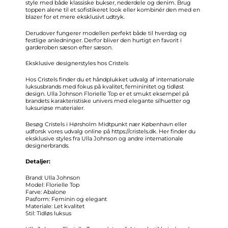
style med både klassiske bukser, nederdele og denim. Brug
toppen alene til et sofistikeret look eller kombinér den med en
blazer for et mere eksklusivt udtryk.
Derudover fungerer modellen perfekt både til hverdag og
festlige anledninger. Derfor bliver den hurtigt en favorit i
garderoben sæson efter sæson.
Eksklusive designerstyles hos Cristels
Hos Cristels finder du et håndplukket udvalg af internationale
luksusbrands med fokus på kvalitet, femininitet og tidløst
design. Ulla Johnson Florielle Top er et smukt eksempel på
brandets karakteristiske univers med elegante silhuetter og
luksuriøse materialer.
Besøg Cristels i Hørsholm Midtpunkt nær København eller
udforsk vores udvalg online på
https://cristels.dk
. Her finder du
eksklusive styles fra Ulla Johnson og andre internationale
designerbrands.
Detaljer:
Brand: Ulla Johnson
Model: Florielle Top
Farve: Abalone
Pasform: Feminin og elegant
Materiale: Let kvalitet
Stil: Tidløs luksus