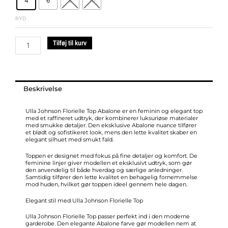
4
6
8
10
top
abalone
RYD
antal
Tilføj til kurv
Beskrivelse
Ulla Johnson Florielle Top Abalone er en feminin og elegant top
med et raffineret udtryk, der kombinerer luksuriøse materialer
med smukke detaljer. Den eksklusive Abalone nuance tilfører
et blødt og sofistikeret look, mens den lette kvalitet skaber en
elegant silhuet med smukt fald.
Toppen er designet med fokus på fine detaljer og komfort. De
feminine linjer giver modellen et eksklusivt udtryk, som gør
den anvendelig til både hverdag og særlige anledninger.
Samtidig tilfører den lette kvalitet en behagelig fornemmelse
mod huden, hvilket gør toppen ideel gennem hele dagen.
Elegant stil med Ulla Johnson Florielle Top
Ulla Johnson Florielle Top passer perfekt ind i den moderne
garderobe. Den elegante Abalone farve gør modellen nem at