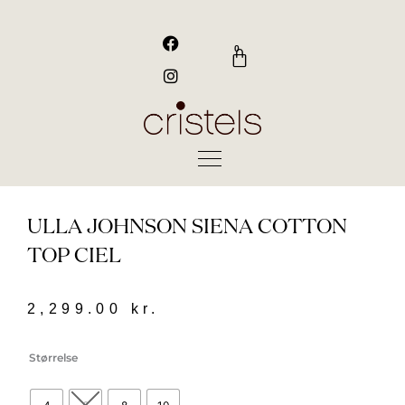
Gå
til
F
I
a
n
indholdet
0
Kurv
c
s
e
t
b
a
o
g
o
r
k
a
m
ULLA JOHNSON SIENA COTTON
TOP CIEL
2,299.00
kr.
Ulla
Størrelse
Johnson
Siena