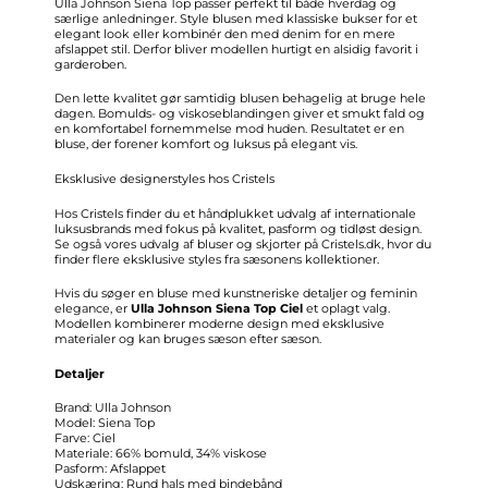
Ulla Johnson Siena Top passer perfekt til både hverdag og
særlige anledninger. Style blusen med klassiske bukser for et
elegant look eller kombinér den med denim for en mere
afslappet stil. Derfor bliver modellen hurtigt en alsidig favorit i
garderoben.
Den lette kvalitet gør samtidig blusen behagelig at bruge hele
dagen. Bomulds- og viskoseblandingen giver et smukt fald og
en komfortabel fornemmelse mod huden. Resultatet er en
bluse, der forener komfort og luksus på elegant vis.
Eksklusive designerstyles hos Cristels
Hos Cristels finder du et håndplukket udvalg af internationale
luksusbrands med fokus på kvalitet, pasform og tidløst design.
Se også vores udvalg af bluser og skjorter på Cristels.dk, hvor du
finder flere eksklusive styles fra sæsonens kollektioner.
Hvis du søger en bluse med kunstneriske detaljer og feminin
elegance, er
Ulla Johnson Siena Top Ciel
et oplagt valg.
Modellen kombinerer moderne design med eksklusive
materialer og kan bruges sæson efter sæson.
Detaljer
Brand: Ulla Johnson
Model: Siena Top
Farve: Ciel
Materiale: 66% bomuld, 34% viskose
Pasform: Afslappet
Udskæring: Rund hals med bindebånd