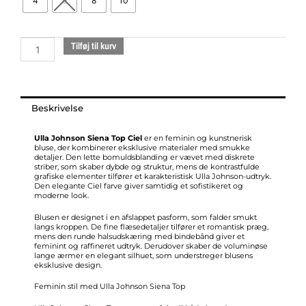
4
6
8
10
Cotton
Top
ciel
Tilføj til kurv
antal
Beskrivelse
Ulla Johnson Siena Top Ciel
er en feminin og kunstnerisk
bluse, der kombinerer eksklusive materialer med smukke
detaljer. Den lette bomuldsblanding er vævet med diskrete
striber, som skaber dybde og struktur, mens de kontrastfulde
grafiske elementer tilfører et karakteristisk Ulla Johnson-udtryk.
Den elegante Ciel farve giver samtidig et sofistikeret og
moderne look.
Blusen er designet i en afslappet pasform, som falder smukt
langs kroppen. De fine flæsedetaljer tilfører et romantisk præg,
mens den runde halsudskæring med bindebånd giver et
feminint og raffineret udtryk. Derudover skaber de voluminøse
lange ærmer en elegant silhuet, som understreger blusens
eksklusive design.
Feminin stil med Ulla Johnson Siena Top