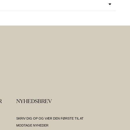
R
NYHEDSBREV
SKRIV DIG OP OG VÆR DEN FØRSTE TIL AT
MODTAGE NYHEDER