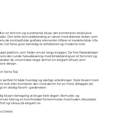
l
er en feminin og kunstnerisk bluse, der kombinerer eksklusive
ljer. Den lette bomuldsblanding er vævet med diskrete striber, som
ns de kontrastfulde grafiske elementer tilfører et karakteristisk Ulla
e Ciel farve giver samtidig et sofistikeret og moderne look.
appet pasform, som falder smukt langs kroppen. De fine flæsedetaljer
, mens den runde halsudskæring med bindebånd giver et feminint og
r skaber de voluminøse lange ærmer en elegant silhuet, som
sive design.
on Siena Top
er perfekt til både hverdag og særlige anledninger. Style blusen med
ant look eller kombinér den med denim for en mere afslappet stil.
t en alsidig favorit i garderoben.
idig blusen behagelig at bruge hele dagen. Bomulds- og
 smukt fald og en komfortabel fornemmelse mod huden. Resultatet
fort og luksus på elegant vis.
s Cristels