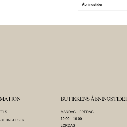
Åbningstider
RMATION
BUTIKKENS ÅBNINGSTIDE
TELS
MANDAG – FREDAG
10.00 – 19.00
BETINGELSER
LØRDAG