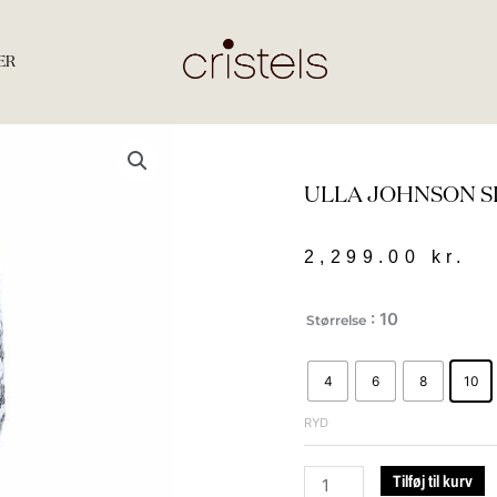
ER
ULLA JOHNSON S
2,299.00
kr.
Ulla
: 10
Størrelse
Johnson
Siena
4
6
8
10
Cotton
Top
RYD
ciel
antal
Tilføj til kurv