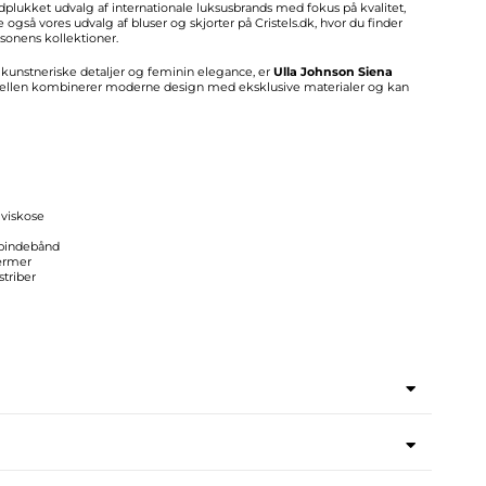
ndplukket udvalg af internationale luksusbrands med fokus på kvalitet,
 også vores udvalg af bluser og skjorter på Cristels.dk, hvor du finder
æsonens kollektioner.
kunstneriske detaljer og feminin elegance, er
Ulla Johnson Siena
dellen kombinerer moderne design med eksklusive materialer og kan
 viskose
bindebånd
ærmer
triber