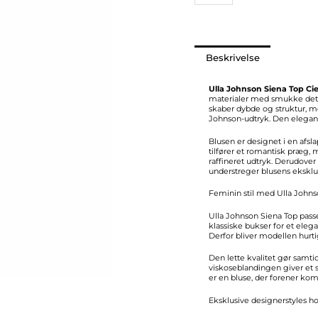
Beskrivelse
Ulla Johnson Siena Top Cie
materialer med smukke deta
skaber dybde og struktur, me
Johnson-udtryk. Den elegant
Blusen er designet i en afsl
tilfører et romantisk præg
raffineret udtryk. Derudove
understreger blusens eksklu
Feminin stil med Ulla Johns
Ulla Johnson Siena Top pass
klassiske bukser for et eleg
Derfor bliver modellen hurtig
Den lette kvalitet gør samt
viskoseblandingen giver et
er en bluse, der forener kom
Eksklusive designerstyles ho