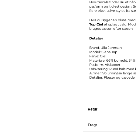
Hos Cristels finder du et hå
pasform og tidløst design. Se
flere eksklusive styles fra s
Hvis du søger en bluse med 
Top Ciel
et oplagt valg. Mo
bruges sæson efter sæson.
Detaljer
Brand: Ulla Johnson
Model: Siena Top
Farve: Ciel
Materiale: 66% bomuld, 34%
Pasform: Afslappet
Udskæring: Rund hals med 
Ærmer: Voluminøse lange 
Detaljer: Flæser og vævede s
Retur
Fragt