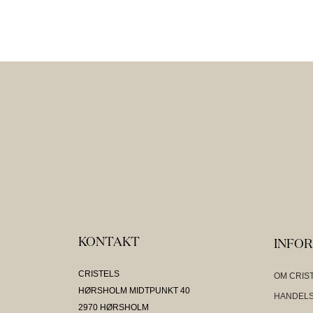
KONTAKT
INFO
CRISTELS
OM CRIS
HØRSHOLM MIDTPUNKT 40
HANDELS
2970 HØRSHOLM