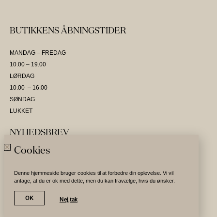
BUTIKKENS ÅBNINGSTIDER
MANDAG – FREDAG
10.00 – 19.00
LØRDAG
10.00 – 16.00
SØNDAG
LUKKET
NYHEDSBREV
Cookies
SKRIV DIG OP OG VÆR DEN FØRSTE TIL AT MODTAGE NYHEDER
Denne hjemmeside bruger cookies til at forbedre din oplevelse. Vi vil
antage, at du er ok med dette, men du kan fravælge, hvis du ønsker.
Tilmeld nyhedsbrev
OK
Nej,tak