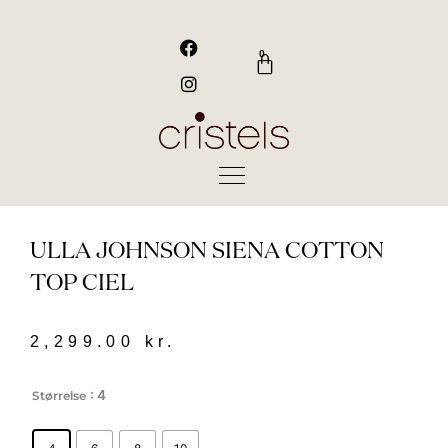
Gå
til
F
I
a
n
indholdet
0
Kurv
c
s
e
t
b
a
o
g
o
r
k
a
m
ULLA JOHNSON SIENA COTTON
TOP CIEL
2,299.00
kr.
Ulla
: 4
Størrelse
Johnson
Siena