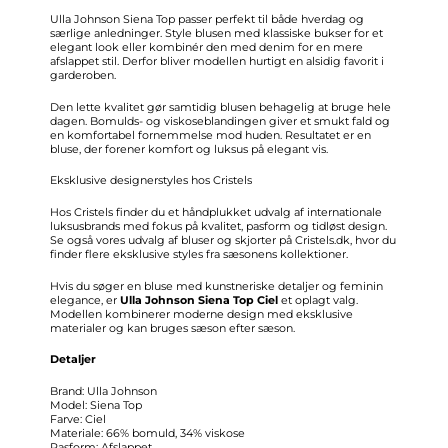
Ulla Johnson Siena Top passer perfekt til både hverdag og
særlige anledninger. Style blusen med klassiske bukser for et
elegant look eller kombinér den med denim for en mere
afslappet stil. Derfor bliver modellen hurtigt en alsidig favorit i
garderoben.
Den lette kvalitet gør samtidig blusen behagelig at bruge hele
dagen. Bomulds- og viskoseblandingen giver et smukt fald og
en komfortabel fornemmelse mod huden. Resultatet er en
bluse, der forener komfort og luksus på elegant vis.
Eksklusive designerstyles hos Cristels
Hos Cristels finder du et håndplukket udvalg af internationale
luksusbrands med fokus på kvalitet, pasform og tidløst design.
Se også vores udvalg af bluser og skjorter på Cristels.dk, hvor du
finder flere eksklusive styles fra sæsonens kollektioner.
Hvis du søger en bluse med kunstneriske detaljer og feminin
elegance, er
Ulla Johnson Siena Top Ciel
et oplagt valg.
Modellen kombinerer moderne design med eksklusive
materialer og kan bruges sæson efter sæson.
Detaljer
Brand: Ulla Johnson
Model: Siena Top
Farve: Ciel
Materiale: 66% bomuld, 34% viskose
Pasform: Afslappet