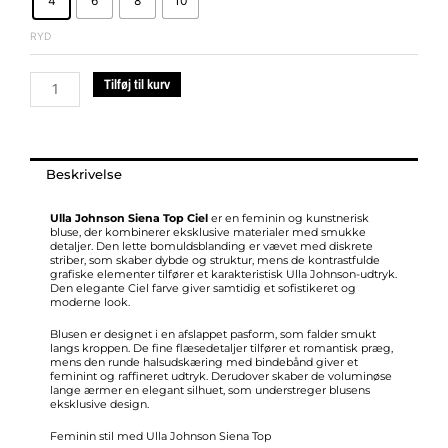
4
6
8
10
Cotton
Top
RYD
ciel
antal
Tilføj til kurv
Beskrivelse
Ulla Johnson Siena Top Ciel
er en feminin og kunstnerisk
bluse, der kombinerer eksklusive materialer med smukke
detaljer. Den lette bomuldsblanding er vævet med diskrete
striber, som skaber dybde og struktur, mens de kontrastfulde
grafiske elementer tilfører et karakteristisk Ulla Johnson-udtryk.
Den elegante Ciel farve giver samtidig et sofistikeret og
moderne look.
Blusen er designet i en afslappet pasform, som falder smukt
langs kroppen. De fine flæsedetaljer tilfører et romantisk præg,
mens den runde halsudskæring med bindebånd giver et
feminint og raffineret udtryk. Derudover skaber de voluminøse
lange ærmer en elegant silhuet, som understreger blusens
eksklusive design.
Feminin stil med Ulla Johnson Siena Top