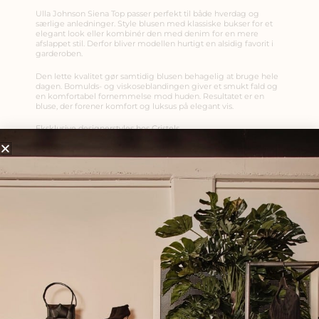
Ulla Johnson Siena Top passer perfekt til både hverdag og
særlige anledninger. Style blusen med klassiske bukser for et
elegant look eller kombinér den med denim for en mere
afslappet stil. Derfor bliver modellen hurtigt en alsidig favorit i
garderoben.
Den lette kvalitet gør samtidig blusen behagelig at bruge hele
dagen. Bomulds- og viskoseblandingen giver et smukt fald og
en komfortabel fornemmelse mod huden. Resultatet er en
bluse, der forener komfort og luksus på elegant vis.
Eksklusive designerstyles hos Cristels
Hos Cristels finder du et håndplukket udvalg af internationale
luksusbrands med fokus på kvalitet, pasform og tidløst design.
Se også vores udvalg af bluser og skjorter på Cristels.dk, hvor du
finder flere eksklusive styles fra sæsonens kollektioner.
Hvis du søger en bluse med kunstneriske detaljer og feminin
elegance, er
Ulla Johnson Siena Top Ciel
et oplagt valg.
Modellen kombinerer moderne design med eksklusive
materialer og kan bruges sæson efter sæson.
Detaljer
Brand: Ulla Johnson
Model: Siena Top
Farve: Ciel
Materiale: 66% bomuld, 34% viskose
Pasform: Afslappet