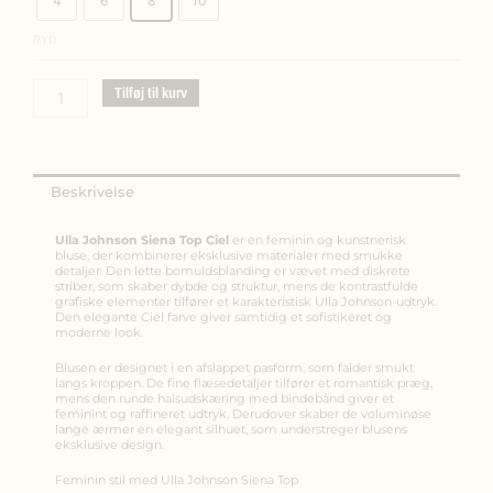
4
6
8
10
Cotton
Top
RYD
ciel
antal
Tilføj til kurv
Beskrivelse
Ulla Johnson Siena Top Ciel
er en feminin og kunstnerisk
bluse, der kombinerer eksklusive materialer med smukke
detaljer. Den lette bomuldsblanding er vævet med diskrete
striber, som skaber dybde og struktur, mens de kontrastfulde
grafiske elementer tilfører et karakteristisk Ulla Johnson-udtryk.
Den elegante Ciel farve giver samtidig et sofistikeret og
moderne look.
Blusen er designet i en afslappet pasform, som falder smukt
langs kroppen. De fine flæsedetaljer tilfører et romantisk præg,
mens den runde halsudskæring med bindebånd giver et
feminint og raffineret udtryk. Derudover skaber de voluminøse
lange ærmer en elegant silhuet, som understreger blusens
eksklusive design.
Feminin stil med Ulla Johnson Siena Top