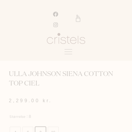
Gå
til
F
I
a
n
indholdet
0
Kurv
c
s
e
t
b
a
o
g
o
r
k
a
m
ULLA JOHNSON SIENA COTTON
TOP CIEL
2,299.00
kr.
Ulla
: 8
Størrelse
Johnson
Siena