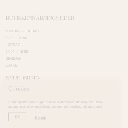
BUTIKKENS ÅBNINGSTIDER
MANDAG – FREDAG
10.00 – 19.00
LØRDAG
10.00 – 16.00
SØNDAG
LUKKET
NYHEDSBREV
Cookies
SKRIV DIG OP OG VÆR DEN FØRSTE TIL AT MODTAGE NYHEDER
Denne hjemmeside bruger cookies til at forbedre din oplevelse. Vi vil
antage, at du er ok med dette, men du kan fravælge, hvis du ønsker.
Tilmeld nyhedsbrev
OK
Nej,tak