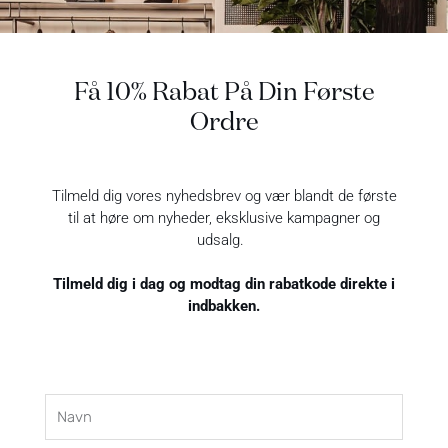
Udskæring: Rund hals med bindebånd
Ærmer: Voluminøse lange ærmer
Detaljer: Flæser og vævede striber
Få 10% Rabat På Din Første
Ordre
Retur
Tilmeld dig vores nyhedsbrev og vær blandt de første
Fragt
til at høre om nyheder, eksklusive kampagner og
udsalg.
Åbningstider
Tilmeld dig i dag og modtag din rabatkode direkte i
indbakken.
Navn