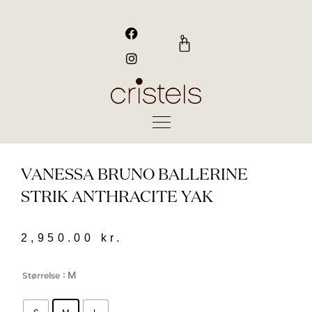
Gå
til
F
I
a
n
indholdet
0
Kurv
c
s
e
t
b
a
o
g
o
r
k
a
m
VANESSA BRUNO BALLERINE
STRIK ANTHRACITE YAK
2,950.00
kr.
Vanessa
: M
Størrelse
Bruno
ballerine