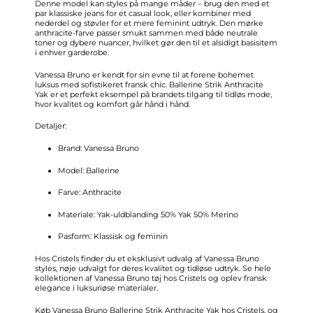
Denne model kan styles på mange måder – brug den med et
par klassiske jeans for et casual look, eller kombiner med
nederdel og støvler for et mere feminint udtryk. Den mørke
anthracite-farve passer smukt sammen med både neutrale
toner og dybere nuancer, hvilket gør den til et alsidigt basisitem
i enhver garderobe.
Vanessa Bruno er kendt for sin evne til at forene bohemet
luksus med sofistikeret fransk chic. Ballerine Strik Anthracite
Yak er et perfekt eksempel på brandets tilgang til tidløs mode,
hvor kvalitet og komfort går hånd i hånd.
Detaljer:
Brand: Vanessa Bruno
Model: Ballerine
Farve: Anthracite
Materiale: Yak-uldblanding 50% Yak 50% Merino
Pasform: Klassisk og feminin
Hos Cristels finder du et eksklusivt udvalg af Vanessa Bruno
styles, nøje udvalgt for deres kvalitet og tidløse udtryk. Se hele
kollektionen af
Vanessa Bruno tøj hos Cristels
og oplev fransk
elegance i luksuriøse materialer.
Køb Vanessa Bruno Ballerine Strik Anthracite Yak hos Cristels, og