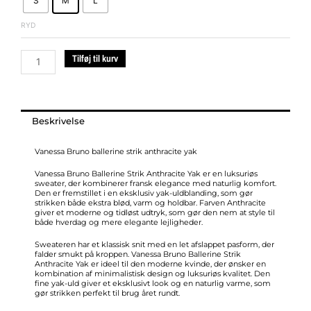
S
M
L
strik
anthracite
RYD
yak
antal
Tilføj til kurv
Beskrivelse
Vanessa Bruno ballerine strik anthracite yak
Vanessa Bruno Ballerine Strik Anthracite Yak er en luksuriøs
sweater, der kombinerer fransk elegance med naturlig komfort.
Den er fremstillet i en eksklusiv yak-uldblanding, som gør
strikken både ekstra blød, varm og holdbar. Farven Anthracite
giver et moderne og tidløst udtryk, som gør den nem at style til
både hverdag og mere elegante lejligheder.
Sweateren har et klassisk snit med en let afslappet pasform, der
falder smukt på kroppen. Vanessa Bruno Ballerine Strik
Anthracite Yak er ideel til den moderne kvinde, der ønsker en
kombination af minimalistisk design og luksuriøs kvalitet. Den
fine yak-uld giver et eksklusivt look og en naturlig varme, som
gør strikken perfekt til brug året rundt.