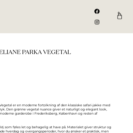
F
I
a
n
0
Kurv
c
s
e
t
b
a
o
g
o
r
k
a
m
ELIANE PARKA VEGETAL
Vegetal er en moderne fortolkning af den klassiske safari-jakke med
dtryk. Den grønne vegetal nuance giver et naturligt og elegant look,
 moderne garderobe i Frederiksberg, København og resten af
ld, som føles let og behagelig at have på. Materialet giver struktur og
åde hverdag og overgangsperioder, hvor du ønsker et praktisk, men