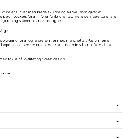
uktureret silhuet med brede skuldre og ærmer, som giver et
 patch pockets foran tilfører funktionalitet, mens den justerbare talje
guren og skaber balance i designet.
 Vegetal
 knaplukning foran og lange ærmer med manchetter. Pasformen er
fslappet look – ønsker du en mere tætsiddende stil, anbefales det at
 med fokus på kvalitet og tidløst design.
/jakker