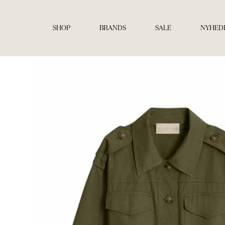
Gå
til
indholdet
SHOP
BRANDS
SALE
NYHED