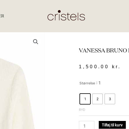
ER
VANESSA BRUNO 
1,500.00
kr.
vanessa
: 1
Størrelse
Bruno
FONTENILLE
1
2
3
SWEATER
ecru
RYD
antal
Tilføj til kurv