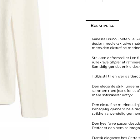
Beskrivelse
Vanessa Bruno Fontenille Swe
design med eksklusive materi
mens den ekstrafine merino
Strikken er fremstillet i en
rullekrave tilfører et raffi
Samtidig gør det enkle des
Tidløs stil til enhver gardero
Den elegante strik fungerer
sammen med jeans for et afsl
mere sofistikeret udtryk.
Den ekstrafine merinould h
behagelig gennem hele dagen
strikken anvendelig gennem
Den lyse farve passer des
Derfor er den nem at integr
Fransk elegance hos Cristels