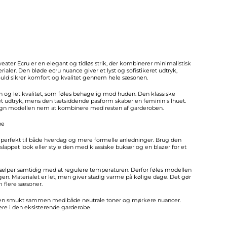
ater Ecru er en elegant og tidløs strik, der kombinerer minimalistisk
aler. Den bløde ecru nuance giver et lyst og sofistikeret udtryk,
uld sikrer komfort og kvalitet gennem hele sæsonen.
 fin og let kvalitet, som føles behagelig mod huden. Den klassiske
neret udtryk, mens den tætsiddende pasform skaber en feminin silhuet.
ign modellen nem at kombinere med resten af garderoben.
be
 perfekt til både hverdag og mere formelle anledninger. Brug den
appet look eller style den med klassiske bukser og en blazer for et
jælper samtidig med at regulere temperaturen. Derfor føles modellen
. Materialet er let, men giver stadig varme på kølige dage. Det gør
 flere sæsoner.
uden smukt sammen med både neutrale toner og mørkere nuancer.
ere i den eksisterende garderobe.