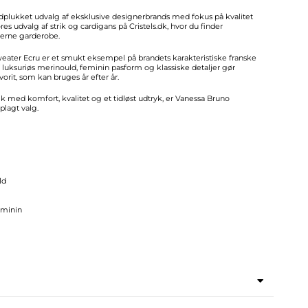
ndplukket udvalg af eksklusive designerbrands med fokus på kvalitet
res udvalg af strik og cardigans på Cristels.dk, hvor du finder
derne garderobe.
eater Ecru er et smukt eksempel på brandets karakteristiske franske
luksuriøs merinould, feminin pasform og klassiske detaljer gør
orit, som kan bruges år efter år.
ik med komfort, kvalitet og et tidløst udtryk, er Vanessa Bruno
plagt valg.
ld
eminin