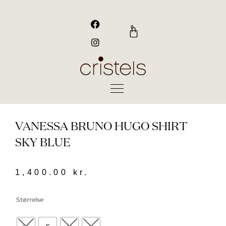
Gå
til
F
I
a
n
indholdet
0
Kurv
c
s
e
t
b
a
o
g
o
r
k
a
m
VANESSA BRUNO HUGO SHIRT
SKY BLUE
1,400.00
kr.
Vanessa
Størrelse
Bruno
hugo