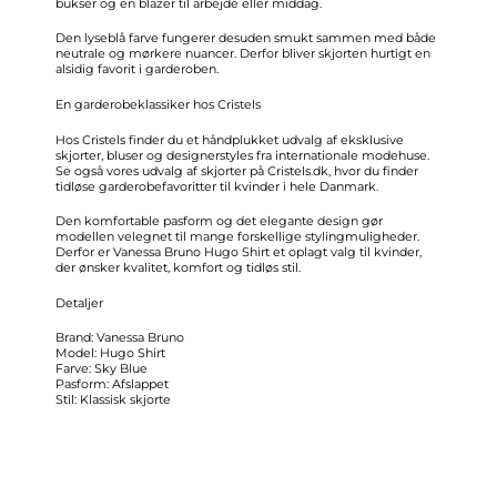
bukser og en blazer til arbejde eller middag.
Den lyseblå farve fungerer desuden smukt sammen med både
neutrale og mørkere nuancer. Derfor bliver skjorten hurtigt en
alsidig favorit i garderoben.
En garderobeklassiker hos Cristels
Hos Cristels finder du et håndplukket udvalg af eksklusive
skjorter, bluser og designerstyles fra internationale modehuse.
Se også vores udvalg af skjorter på Cristels.dk, hvor du finder
tidløse garderobefavoritter til kvinder i hele Danmark.
Den komfortable pasform og det elegante design gør
modellen velegnet til mange forskellige stylingmuligheder.
Derfor er Vanessa Bruno Hugo Shirt et oplagt valg til kvinder,
der ønsker kvalitet, komfort og tidløs stil.
Detaljer
Brand: Vanessa Bruno
Model: Hugo Shirt
Farve: Sky Blue
Pasform: Afslappet
Stil: Klassisk skjorte