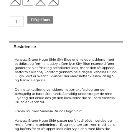
XS
S
M
L
shirt
sky
blue
Tilføj til kurv
antal
Beskrivelse
Vanessa Bruno Hugo Shirt Sky Blue er en elegant skjorte med
et tidløst og feminint udtryk. Den lyse Sky Blue nuance tilfører
garderoben et friskt og sofistikeret look, mens den afslappede
pasform sikrer høj komfort gennem hele dagen. Vanessa Bruno
Hugo Shirt er skabt til kvinder, der værdsætter klassisk design
og fransk elegance.
Den lette kvalitet giver skjorten et smukt fald og gør den
behagelig at bære året rundt. Samtidig understreger de rene
linjer og det enkle design den karakteristiske stil, som Vanessa
Bruno er kendt for.
Fransk stil med Vanessa Bruno Hugo Shirt
Vanessa Bruno Hugo Shirt passer perfekt til både hverdag og
mere formelle anledninger. Brug skjorten sammen med jeans
og loafers for et afslappet look eller style den med klassiske