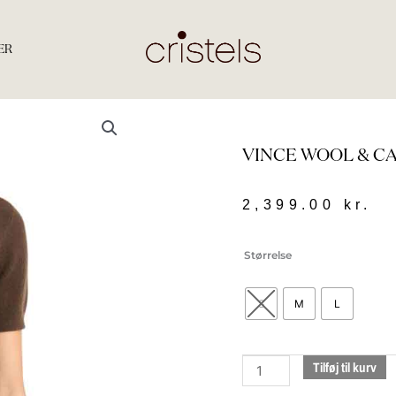
ER
VINCE WOOL & C
2,399.00
kr.
vince
Størrelse
Wool
&
S
M
L
Cashmere
Short
Sleeve
Tilføj til kurv
Dark
Bark