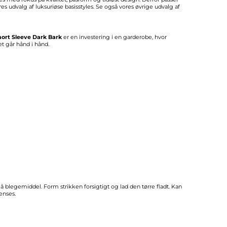
ores udvalg af luksuriøse basisstyles. Se også vores øvrige udvalg af
ort Sleeve Dark Bark
er en investering i en garderobe, hvor
t går hånd i hånd.
 blegemiddel. Form strikken forsigtigt og lad den tørre fladt. Kan
enses.