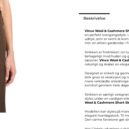
antal
Beskrivelse
Vince Wool & Cashmere Sh
en perfekt overgangsstyle i 
udtryk, som er nemt at kom
ind i en stilren garderobe 
Strikken er finstrikket i en 
behageligt mod huden og giv
sæsoner.
Vince Wool & Cas
naturligt og skaber en elega
Designet er enkelt og genn
strik giver et eksklusivt og
mere velklædte anledninger
komfort gennem hele dage
Strikken er særligt velegnet
styles under en cardigan ell
Wool & Cashmere Short Sl
Modellen kan styles på man
elegant hverdagslook. Til 
Den varme farvetone gør str
Hos Cristels udvælger vi sty