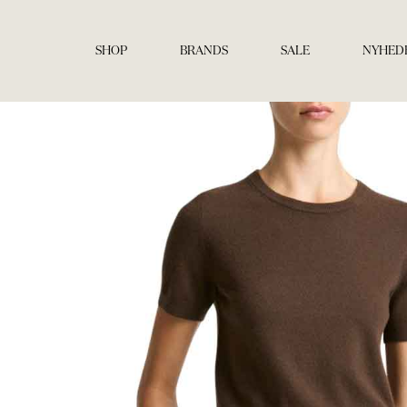
Gå
til
indholdet
SHOP
BRANDS
SALE
NYHED