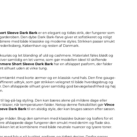
ort Sleeve Dark Bark
er en elegant og tidløs strik, der fungerer som
garderoben. Den dybe Dark Bark-farve giver et sofistikeret og roligt
binere med både klassiske og moderne styles. Strikken passer smukt
i Frederiksberg, København og resten af Danmark.
luksuriøs og let blanding af uld og cashmere. Materialet føles blødt og
er samtidig en let varme, som gør modellen ideel til skiftende
hmere Short Sleeve Dark Bark
har en afslappet pasform, der falder
nt silhuet uden at virke tung.
emtænkt med korte ærmer og en klassisk rund hals. Den fine gauge-
 raffineret udtryk, som gør strikken velegnet til både hverdagsbrug og
. Den afslappede silhuet giver samtidig god bevægelsesfrihed og høj
n.
 til lag-på-lag styling. Den kan bæres alene på mildere dage eller
er blazer, når temperaturen falder. Netop denne fleksibilitet gør
Vince
eeve Dark Bark
til en alsidig style, der kan bruges sæson efter sæson.
ge måder. Brug den sammen med klassiske bukser og loafers for et
mere afslappede dage fungerer den smukt med denim og flade sko.
ikken let at kombinere med både neutrale nuancer og lysere toner.
les med fokus på kvalitet, pasform og tidløst design. Derfor passer