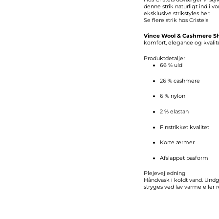
denne strik naturligt ind i v
eksklusive strikstyles her:
Se flere strik hos Cristels
Vince Wool & Cashmere Sh
komfort, elegance og kvalite
Produktdetaljer
66 % uld
26 % cashmere
6 % nylon
2 % elastan
Finstrikket kvalitet
Korte ærmer
Afslappet pasform
Plejevejledning
Håndvask i koldt vand. Undgå
stryges ved lav varme eller r