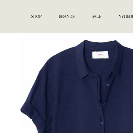
Gå
til
indholdet
SHOP
BRANDS
SALE
NYHED