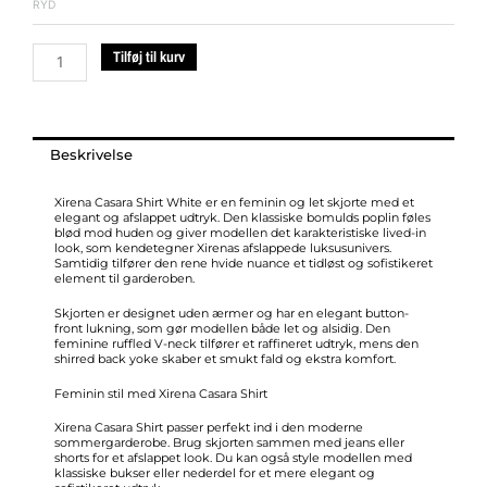
RYD
Tilføj til kurv
Beskrivelse
Xirena Casara Shirt White er en feminin og let skjorte med et
elegant og afslappet udtryk. Den klassiske bomulds poplin føles
blød mod huden og giver modellen det karakteristiske lived-in
look, som kendetegner Xirenas afslappede luksusunivers.
Samtidig tilfører den rene hvide nuance et tidløst og sofistikeret
element til garderoben.
Skjorten er designet uden ærmer og har en elegant button-
front lukning, som gør modellen både let og alsidig. Den
feminine ruffled V-neck tilfører et raffineret udtryk, mens den
shirred back yoke skaber et smukt fald og ekstra komfort.
Feminin stil med Xirena Casara Shirt
Xirena Casara Shirt passer perfekt ind i den moderne
sommergarderobe. Brug skjorten sammen med jeans eller
shorts for et afslappet look. Du kan også style modellen med
klassiske bukser eller nederdel for et mere elegant og