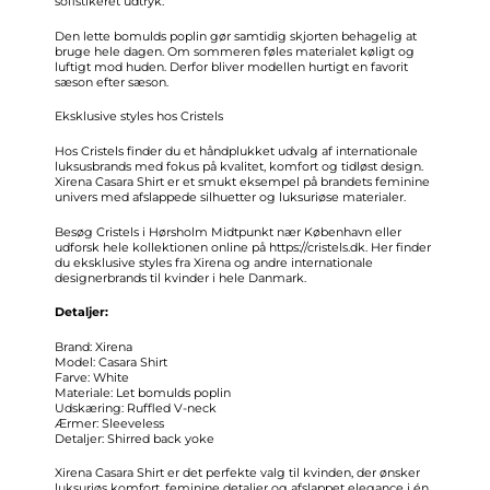
sofistikeret udtryk.
Den lette bomulds poplin gør samtidig skjorten behagelig at
bruge hele dagen. Om sommeren føles materialet køligt og
luftigt mod huden. Derfor bliver modellen hurtigt en favorit
sæson efter sæson.
Eksklusive styles hos Cristels
Hos Cristels finder du et håndplukket udvalg af internationale
luksusbrands med fokus på kvalitet, komfort og tidløst design.
Xirena Casara Shirt er et smukt eksempel på brandets feminine
univers med afslappede silhuetter og luksuriøse materialer.
Besøg Cristels i Hørsholm Midtpunkt nær København eller
udforsk hele kollektionen online på
https://cristels.dk
. Her finder
du eksklusive styles fra Xirena og andre internationale
designerbrands til kvinder i hele Danmark.
Detaljer:
Brand: Xirena
Model: Casara Shirt
Farve: White
Materiale: Let bomulds poplin
Udskæring: Ruffled V-neck
Ærmer: Sleeveless
Detaljer: Shirred back yoke
Xirena Casara Shirt er det perfekte valg til kvinden, der ønsker
luksuriøs komfort, feminine detaljer og afslappet elegance i én