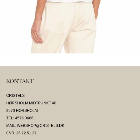
KONTAKT
CRISTELS
HØRSHOLM MIDTPUNKT 40
2970 HØRSHOLM
TEL: 4576 0666
MAIL: WEBSHOP@CRISTELS.DK
CVR: 26 72 51 27