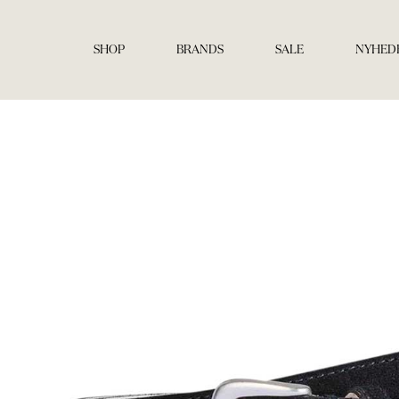
Gå
til
indholdet
SHOP
BRANDS
SALE
NYHED