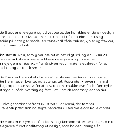
e Black er et elegant og tidløst bælte, der kombinerer dansk design
stillet i eksklusivt italiensk ruskind udstråler bæltet luksus og
edde på 2 cm gør modellen perfekt til både bukser, kjoler og frakker,
g raffineret udtryk.
børstet struktur, som giver bæltet et naturligt spil og en luksuriøs
nde skaber balance mellem klassisk elegance og moderne
r nøje gennemtænkt – fra håndværket til materialevalget – for at
holdbart og æstetisk smukt.
 Black er fremstillet i Italien af certificeret læder og produceret
 der fremhæver kvalitet og autenticitet. Ruskindet kræver minimal
 fugt og direkte sollys for at bevare den smukke overflade. Den dybe
t style til både hverdag og fest – et klassisk accessory, der holder
e udvalgt sortiment fra YORI JOMO – et brand, der forener
italiensk præcision og ægte håndværk. Læs mere om kollektioner
 Black er et symbol på tidløs stil og kompromisløs kvalitet. Et bælte
r elegance, funktionalitet og et design, som holder i mange år.