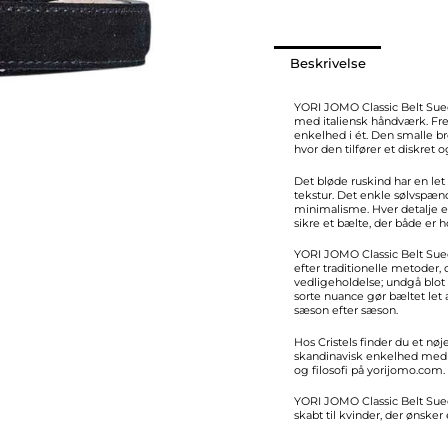
antal
Beskrivelse
YORI JOMO Classic Belt Sued
med italiensk håndværk. Frem
enkelhed i ét. Den smalle br
hvor den tilfører et diskret o
Det bløde ruskind har en let 
tekstur. Det enkle sølvspæ
minimalisme. Hver detalje e
sikre et bælte, der både er 
YORI JOMO Classic Belt Suede
efter traditionelle metoder,
vedligeholdelse; undgå blot
sorte nuance gør bæltet let a
sæson efter sæson.
Hos
Cristels
finder du et nøj
skandinavisk enkelhed med 
og filosofi på
yorijomo.com
.
YORI JOMO Classic Belt Suede
skabt til kvinder, der ønske