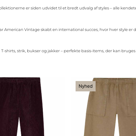
lektionerne er siden udvidet til et bredt udvalg af styles – alle kendet
ar American Vintage skabt en international succes, hvor hver style er 
 T-shirts, strik, bukser og jakker – perfekte basis-items, der kan bruge
Nyhed