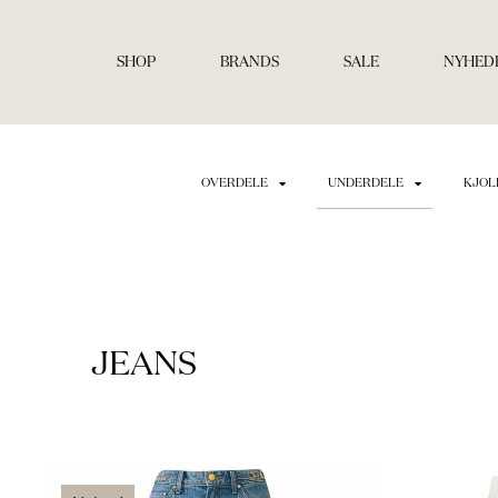
Gå
til
indholdet
SHOP
BRANDS
SALE
NYHED
OVERDELE
UNDERDELE
KJOL
JEANS