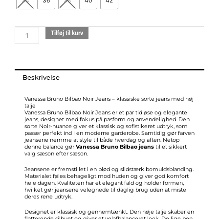
34
36
38
40
42
noir
jeans
antal
Tilføj til kurv
Beskrivelse
Vanessa Bruno Bilbao Noir Jeans – klassiske sorte jeans med høj
talje
Vanessa Bruno Bilbao Noir Jeans er et par tidløse og elegante
jeans, designet med fokus på pasform og anvendelighed. Den
sorte Noir-nuance giver et klassisk og sofistikeret udtryk, som
passer perfekt ind i en moderne garderobe. Samtidig gør farven
jeansene nemme at style til både hverdag og aften. Netop
denne balance gør
Vanessa Bruno Bilbao jeans
til et sikkert
valg sæson efter sæson.
Jeansene er fremstillet i en blød og slidstærk bomuldsblanding.
Materialet føles behageligt mod huden og giver god komfort
hele dagen. Kvaliteten har et elegant fald og holder formen,
hvilket gør jeansene velegnede til daglig brug uden at miste
deres rene udtryk.
Designet er klassisk og gennemtænkt. Den høje talje skaber en
flatterende silhuet og giver et velafbalanceret look. De lige ben