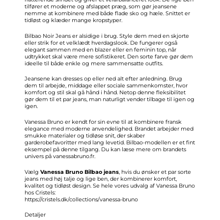
tilfører et moderne og afslappet præg, som gør jeansene
nemme at kombinere med både flade sko og hæle. Snittet er
tidløst og klæder mange kropstyper.
Bilbao Noir Jeans er alsidige i brug. Style dem med en skjorte
eller strik for et velklædt hverdagslook. De fungerer også
elegant sammen med en blazer eller en feminin top, når
udtrykket skal være mere sofistikeret. Den sorte farve gør dem
ideelle til både enkle og mere sammensatte outfits.
Jeansene kan dresses op eller ned alt efter anledning. Brug
dem til arbejde, middage eller sociale sammenkomster, hvor
komfort og stil skal gå hånd i hånd. Netop denne fleksibilitet
gør dem til et par jeans, man naturligt vender tilbage til igen og
igen.
Vanessa Bruno er kendt for sin evne til at kombinere fransk
elegance med moderne anvendelighed. Brandet arbejder med
smukke materialer og tidløse snit, der skaber
garderobefavoritter med lang levetid. Bilbao-modellen er et fint
eksempel på denne tilgang. Du kan læse mere om brandets
univers på vanessabruno.fr.
Vælg
Vanessa Bruno Bilbao jeans
, hvis du ønsker et par sorte
jeans med høj talje og lige ben, der kombinerer komfort,
kvalitet og tidløst design. Se hele vores udvalg af Vanessa Bruno
hos Cristels:
https://cristels.dk/collections/vanessa-bruno
Detaljer