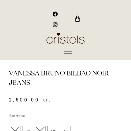
Gå
til
F
I
a
n
indholdet
0
Kurv
c
s
e
t
b
a
o
g
o
r
k
a
m
VANESSA BRUNO BILBAO NOIR
JEANS
1,600.00
kr.
VANESSA
Størrelse
BRUNO
Bilbao