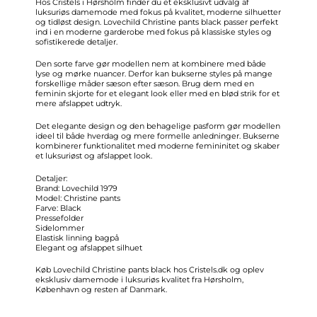
Hos Cristels i Hørsholm finder du et eksklusivt udvalg af
luksuriøs damemode med fokus på kvalitet, moderne silhuetter
og tidløst design. Lovechild Christine pants black passer perfekt
ind i en moderne garderobe med fokus på klassiske styles og
sofistikerede detaljer.
Den sorte farve gør modellen nem at kombinere med både
lyse og mørke nuancer. Derfor kan bukserne styles på mange
forskellige måder sæson efter sæson. Brug dem med en
feminin skjorte for et elegant look eller med en blød strik for et
mere afslappet udtryk.
Det elegante design og den behagelige pasform gør modellen
ideel til både hverdag og mere formelle anledninger. Bukserne
kombinerer funktionalitet med moderne femininitet og skaber
et luksuriøst og afslappet look.
Detaljer:
Brand: Lovechild 1979
Model: Christine pants
Farve: Black
Pressefolder
Sidelommer
Elastisk linning bagpå
Elegant og afslappet silhuet
Køb Lovechild Christine pants black hos
Cristels.dk
og oplev
eksklusiv damemode i luksuriøs kvalitet fra Hørsholm,
København og resten af Danmark.