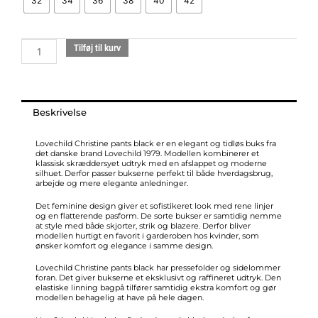
32
34
36
38
40
42
black
antal
Tilføj til kurv
Beskrivelse
Lovechild Christine pants black er en elegant og tidløs buks fra
det danske brand Lovechild 1979. Modellen kombinerer et
klassisk skræddersyet udtryk med en afslappet og moderne
silhuet. Derfor passer bukserne perfekt til både hverdagsbrug,
arbejde og mere elegante anledninger.
Det feminine design giver et sofistikeret look med rene linjer
og en flatterende pasform. De sorte bukser er samtidig nemme
at style med både skjorter, strik og blazere. Derfor bliver
modellen hurtigt en favorit i garderoben hos kvinder, som
ønsker komfort og elegance i samme design.
Lovechild Christine pants black har pressefolder og sidelommer
foran. Det giver bukserne et eksklusivt og raffineret udtryk. Den
elastiske linning bagpå tilfører samtidig ekstra komfort og gør
modellen behagelig at have på hele dagen.