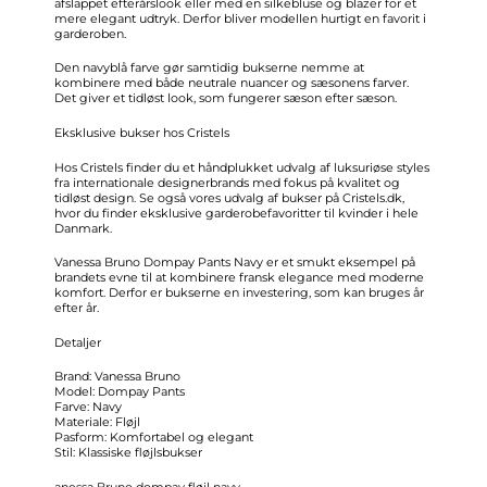
afslappet efterårslook eller med en silkebluse og blazer for et
mere elegant udtryk. Derfor bliver modellen hurtigt en favorit i
garderoben.
Den navyblå farve gør samtidig bukserne nemme at
kombinere med både neutrale nuancer og sæsonens farver.
Det giver et tidløst look, som fungerer sæson efter sæson.
Eksklusive bukser hos Cristels
Hos Cristels finder du et håndplukket udvalg af luksuriøse styles
fra internationale designerbrands med fokus på kvalitet og
tidløst design. Se også vores udvalg af bukser på Cristels.dk,
hvor du finder eksklusive garderobefavoritter til kvinder i hele
Danmark.
Vanessa Bruno Dompay Pants Navy er et smukt eksempel på
brandets evne til at kombinere fransk elegance med moderne
komfort. Derfor er bukserne en investering, som kan bruges år
efter år.
Detaljer
Brand: Vanessa Bruno
Model: Dompay Pants
Farve: Navy
Materiale: Fløjl
Pasform: Komfortabel og elegant
Stil: Klassiske fløjlsbukser
anessa Bruno dompay fløjl navy