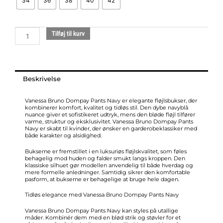
34
36
38
40
42
fløjl
navy
antal
Tilføj til kurv
Beskrivelse
Vanessa Bruno Dompay Pants Navy er elegante fløjlsbukser, der
kombinerer komfort, kvalitet og tidløs stil. Den dybe navyblå
nuance giver et sofistikeret udtryk, mens den bløde fløjl tilfører
varme, struktur og eksklusivitet. Vanessa Bruno Dompay Pants
Navy er skabt til kvinder, der ønsker en garderobeklassiker med
både karakter og alsidighed.
Bukserne er fremstillet i en luksuriøs fløjlskvalitet, som føles
behagelig mod huden og falder smukt langs kroppen. Den
klassiske silhuet gør modellen anvendelig til både hverdag og
mere formelle anledninger. Samtidig sikrer den komfortable
pasform, at bukserne er behagelige at bruge hele dagen.
Tidløs elegance med Vanessa Bruno Dompay Pants Navy
Vanessa Bruno Dompay Pants Navy kan styles på utallige
måder. Kombinér dem med en blød strik og støvler for et