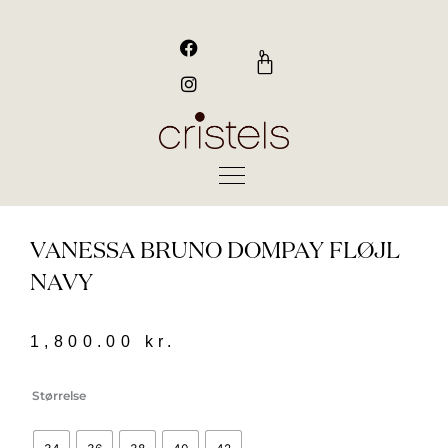
Gå
til
F
I
a
n
indholdet
0
Kurv
c
s
e
t
b
a
o
g
o
r
k
a
m
VANESSA BRUNO DOMPAY FLØJL
NAVY
1,800.00
kr.
Vanessa
Størrelse
Bruno
dompay