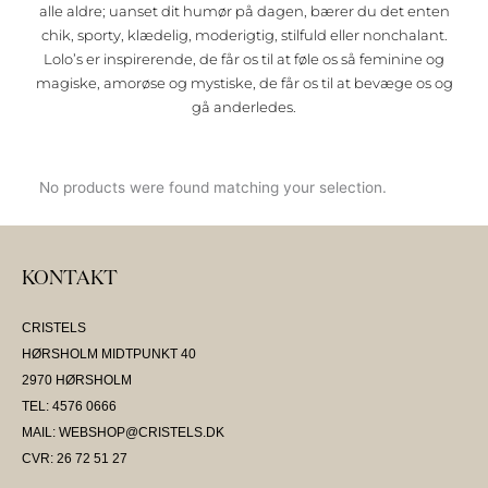
alle aldre; uanset dit humør på dagen, bærer du det enten
chik, sporty, klædelig, moderigtig, stilfuld eller nonchalant.
Lolo’s er inspirerende, de får os til at føle os så feminine og
magiske, amorøse og mystiske, de får os til at bevæge os og
gå anderledes.
No products were found matching your selection.
KONTAKT
CRISTELS
HØRSHOLM MIDTPUNKT 40
2970 HØRSHOLM
TEL: 4576 0666
MAIL: WEBSHOP@CRISTELS.DK
CVR: 26 72 51 27