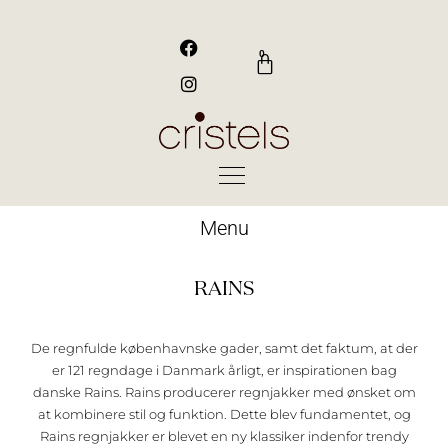
Gå
til
F
I
a
n
indholdet
0
Kurv
c
s
e
t
b
a
o
g
o
r
k
a
m
Menu
RAINS
De regnfulde københavnske gader, samt det faktum, at der
er 121 regndage i Danmark årligt, er inspirationen bag
danske Rains. Rains producerer regnjakker med ønsket om
at kombinere stil og funktion. Dette blev fundamentet, og
Rains regnjakker er blevet en ny klassiker indenfor trendy