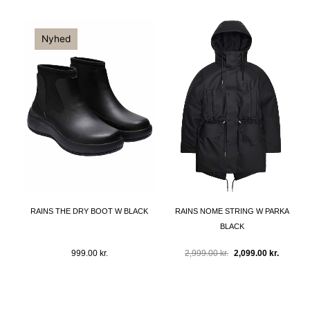
Nyhed
Den
Den
oprindelige
aktuelle
RAINS THE DRY BOOT W BLACK
RAINS NOME STRING W PARKA
pris
pris
BLACK
var:
er:
2,999.00 kr..
2,099.00 
999.00
kr.
2,999.00
kr.
2,099.00
kr.